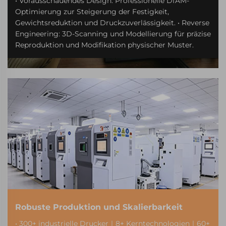
• Vorausschauendes Design: Professionelle DfAM-
Optimierung zur Steigerung der Festigkeit,
Gewichtsreduktion und Druckzuverlässigkeit. • Reverse
Engineering: 3D-Scanning und Modellierung für präzise
Reproduktion und Modifikation physischer Muster.
Robuste Produktion und Skalierbarkeit
• 300+ industrielle Drucker｜8+ Kerntechnologien｜60+