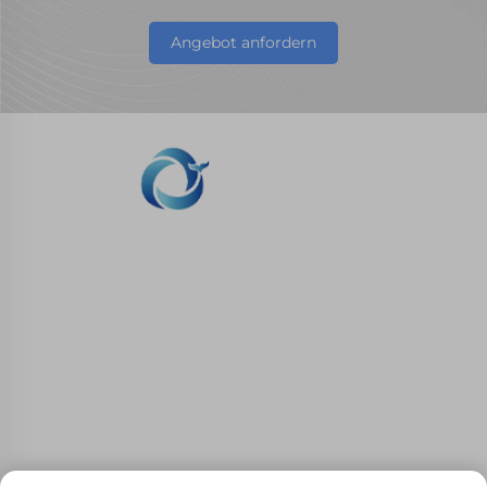
Angebot anfordern
WHALE STONE 3d Wir verpflichten uns,
unseren Kunden SLA-Druck, SLS-Nylon-Druck,
SLM-Druck, CNC-Bearbeitung, Kleinserien-
Compoundform-Schnellherstellungsdienste
anzubieten.
KONTAKTIEREN SIE UNS