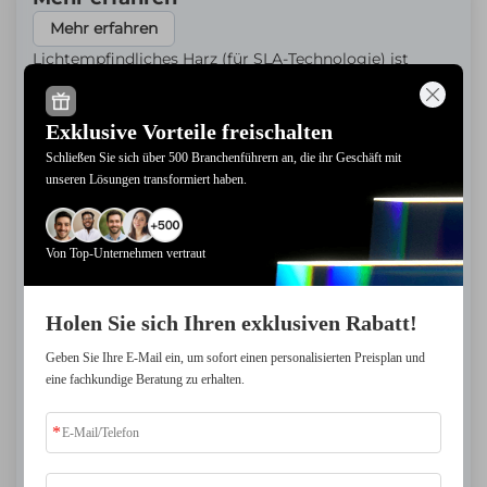
Mehr erfahren
Lichtempfindliches Harz (für SLA-Technologie) ist
Standardharz, das eine niedrige Kosten pro Gramm
bietet und Festigkeit mit Detailgenauigkeit
Exklusive Vorteile freischalten
ausgewogen vereint. Es eignet sich für industrielle
Prototypen, bewegliche Strukturteile, Skulpturen usw.
Schließen Sie sich über 500 Branchenführern an, die ihr Geschäft mit
unseren Lösungen transformiert haben.
Hochauflösendes Harz (für LCD-/DLP-Technologie)
erreicht Mikrometer-genau Details mit einer glatten
Oberfläche und ist speziell für feine Texturen konzipiert.
Von Top-Unternehmen vertraut
Es eignet sich für Miniaturmodelle, Schmuck,
hochleistungsfähige funktionale Bauteile usw.
Holen Sie sich Ihren exklusiven Rabatt!
Geben Sie Ihre E-Mail ein, um sofort einen personalisierten Preisplan und
eine fachkundige Beratung zu erhalten.