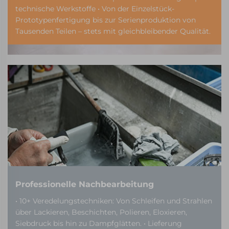
technische Werkstoffe • Von der Einzelstück-
Prototypenfertigung bis zur Serienproduktion von
Tausenden Teilen – stets mit gleichbleibender Qualität.
Professionelle Nachbearbeitung
• 10+ Veredelungstechniken: Von Schleifen und Strahlen
über Lackieren, Beschichten, Polieren, Eloxieren,
Siebdruck bis hin zu Dampfglätten. • Lieferung