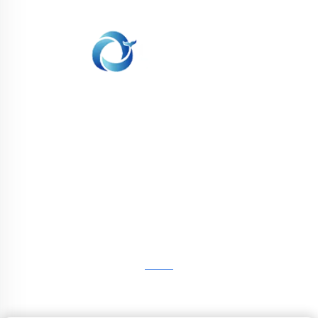
WHALE STONE 3d Мы стремимся
предоставить клиентам услуги печати SLA,
печати SLS из нейлона, печати SLM,
обработки на CNC, быстрого производства
малых партий сложных форм.
СВЯЖИТЕСЬ С НАМИ
4-й этаж, 4483 авеню Вужун, Сучжоу, Цзянсу, Китай