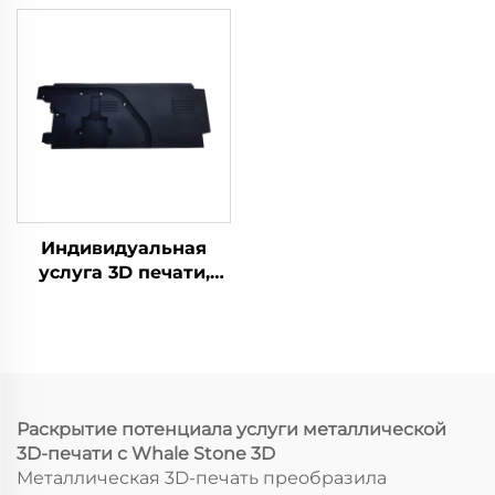
печати PLA SLA SLS
печати Услуга
SLM FDM Лазерная и
микрообработки
микромехanical
быстрого
обработка включена
прототипирования
Индивидуальная
услуга 3D печати,
прототипирование
ABS нейлоном,
детали 3D печати из
смолы, услуги
быстрого
прототипирования
Раскрытие потенциала услуги металлической
методами SLS/SLA
3D-печати с Whale Stone 3D
Металлическая 3D-печать преобразила