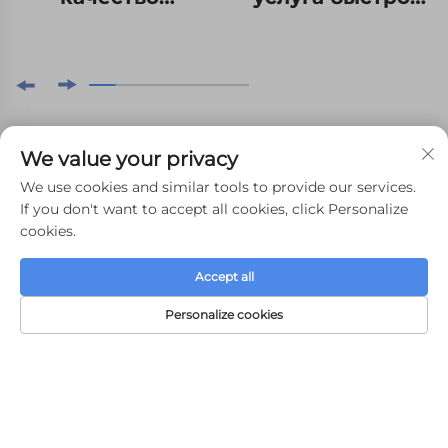
Пользовательская
прототипики
большая 3D
промышленного
печать Быстрая
дизайна с
ABS смола SLA
использованием
3D печати для
красной
We value your privacy
больших
восковой
We use cookies and similar tools to provide our services.
моделей
модели LCD 3D
If you don't want to accept all cookies, click Personalize
Прототипирование
печати
cookies.
Accept all
WHALE STONE 3d Мы стремимся
предоставить клиентам услуги печати SLA,
Personalize cookies
ДОМАШНЯЯ
ЭЛЕКТРОННАЯ
печати SLS из нейлона, печати SLM,
ПРОДУКЦИЯ
ТЕЛЕФОН
СТРАНИЦА
ПОЧТА
обработки на CNC, быстрого производства
малых партий сложных форм.