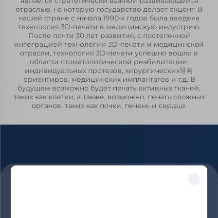
является стратегически важной развивающейся
отраслью, на которую государство делает акцент. В
нашей стране с начала 1990-х годов была введена
технология 3D-печати в медицинскую индустрию.
После почти 30 лет развития, с постепенной
интеграцией технологии 3D-печати и медицинской
отрасли, технология 3D-печати успешно вошла в
области стоматологической реабилитации,
индивидуальных протезов, хирургических导向
ориентиров, медицинских имплантатов и т.д. В
будущем возможно будет печать активных тканей,
таких как клетки, а также, возможно, печать сложных
органов, таких как почки, печень и сердце.
Разблокируйте эксклюзивные
Приложения в
промышленности
преимущества