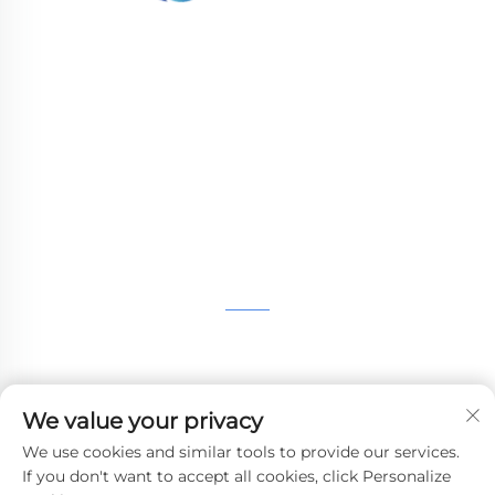
WHALE STONE 3d Мы стремимся
предоставить клиентам услуги печати SLA,
печати SLS из нейлона, печати SLM,
обработки на CNC, быстрого производства
малых партий сложных форм.
СВЯЖИТЕСЬ С НАМИ
4-й этаж, 4483 авеню Вужун, Сучжоу, Цзянсу, Китай
+86-13962135848
We value your privacy
[email protected]
We use cookies and similar tools to provide our services.
If you don't want to accept all cookies, click Personalize