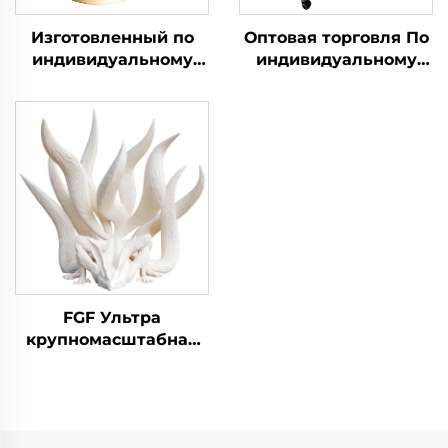
Изготовленный по
Оптовая торговля По
индивидуальному
индивидуальному
заказу FGF 3D Печать
заказу FGF 3D Печать
Услуга Высокая
Услуга быстрого
точность Быстрый
прототипирования 3D
прототип
Печать Стульев
Промышленная
печать
Микрообработка
FGF Ультра
крупномасштабная
3D печать для
декоративных
скульптурных
произведений