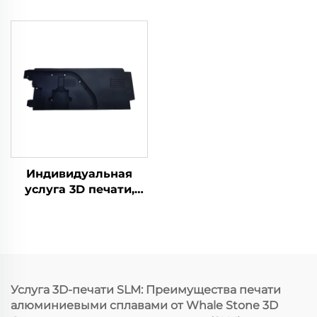
прототипирования и
фабрикация 3D
печати PLA SLA SLS
печати Услуга
SLM FDM Лазерная и
микрообработки
микромехanical
быстрого
обработка включена
прототипирования
Индивидуальная
услуга 3D печати,
прототипирование
ABS нейлоном,
детали 3D печати из
смолы, услуги
быстрого
прототипирования
Услуга 3D-печати SLM: Преимущества печати
методами SLS/SLA
алюминиевыми сплавами от Whale Stone 3D