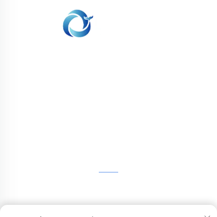
WHALE STONE 3d Мы стремимся
предоставить клиентам услуги печати SLA,
печати SLS из нейлона, печати SLM,
обработки на CNC, быстрого производства
малых партий сложных форм.
СВЯЖИТЕСЬ С НАМИ
4-й этаж, 4483 авеню Вужун, Сучжоу, Цзянсу, Китай
+86-13962135848