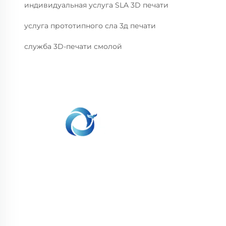
индивидуальная услуга SLA 3D печати
услуга прототипного сла 3д печати
служба 3D-печати смолой
WHALE STONE 3d Мы стремимся
предоставить клиентам услуги печати SLA,
печати SLS из нейлона, печати SLM,
обработки на CNC, быстрого производства
малых партий сложных форм.