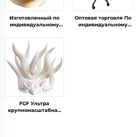
Изготовленный по
Оптовая торговля По
индивидуальному
индивидуальному
заказу FGF 3D Печать
заказу FGF 3D Печать
Услуга Высокая
Услуга быстрого
точность Быстрый
прототипирования 3D
прототип
Печать Стульев
Промышленная
печать
Микрообработка
FGF Ультра
крупномасштабная
3D печать для
декоративных
скульптурных