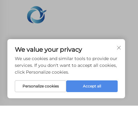
Włosy kamienia 3d Jesteśmy zobowiązani do
We value your privacy
zapewnienia klientom SLA druku, SLS druku nyl
We use cookies and similar tools to provide our
SLM druku, CNC Machining, małych partii składn
services. If you don't want to accept all cookies,
form szybkiej produkcji usług.
click Personalize cookies.
Personalize cookies
Accept all