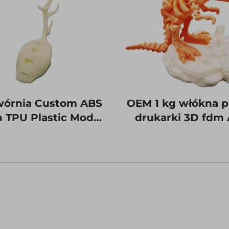
órnia Custom ABS
OEM 1 kg włókna pl
 TPU Plastic Model
drukarki 3D fdm
esin Laser Rapid
PETG plus 1,75
ototype SLA SLS
włókna tpu szyb
sługa druku 3D
prototypowanie u
druku 3D