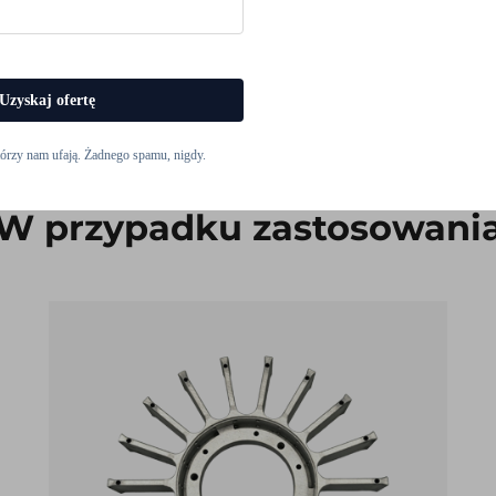
Uzyskaj ofertę
tórzy nam ufają. Żadnego spamu, nigdy.
W przypadku zastosowani