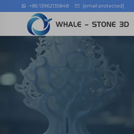
+86 13962135848
[email protected]