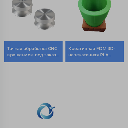
Точная обработка CNC
Креативная FDM 3D-
вращением под заказ
напечатанная PLA
по разумной цене
Коробка для хранения
металлические
Персональная
компоненты из
подставка для ручек
алюминия и
Настольные
нержавеющей стали,
украшения
сверление деталей