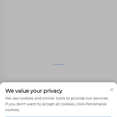
WHALE STONE 3d Мы стремимся
предоставить клиентам услуги печати SLA,
печати SLS из нейлона, печати SLM,
обработки на CNC, быстрого производства
малых партий сложных форм.
СВЯЗАТЬСЯ С НАМИ
4-й этаж, 4483 авеню Вужун, Сучжоу, Цзянсу, Китай
+86-13962135848
We value your privacy
[email protected]
We use cookies and similar tools to provide our services.
If you don't want to accept all cookies, click Personalize
cookies.