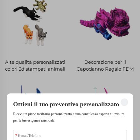
Regali di Natale per
bambini
Alte qualità personalizzati
Decorazione per il
colori 3d stampati animali
Capodanno Regalo FDM
giocattoli per bambini per
3D Stampato Leone
la raccolta e sollievo dallo
Cinese Danzante Regalo
stress
Festival di Artigianato
Tradizionale
Ottieni il tuo preventivo personalizzato
Ricevi un piano tariffario personalizzato e una consulenza esperta su misura
per le tue esigenze aziendali.