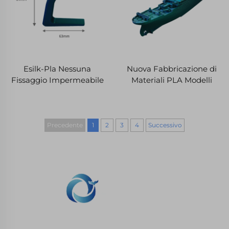
Esilk-Pla Nessuna
Nuova Fabbricazione di
Fissaggio Impermeabile
Materiali PLA Modelli
Zaino Ufficio Gancio
Navi 3D Stampati Servizi
Prototipazione Rapida
di Prototipazione Rapida
Micromacchinario
e Micromacchinario
Precedente
1
2
3
4
Successivo
WHALE STONE 3d Ci impegniamo a fornire ai