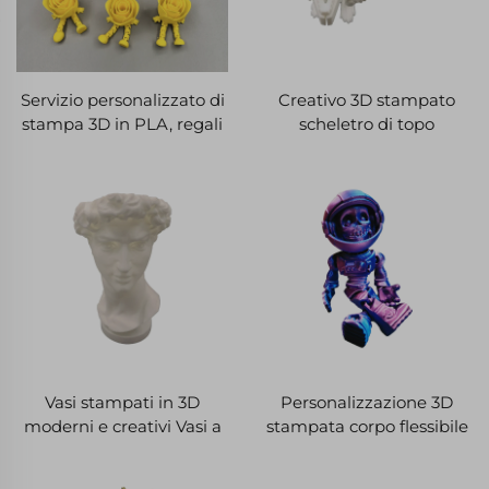
Servizio personalizzato di
Creativo 3D stampato
stampa 3D in PLA, regali
scheletro di topo
in stampa 3D in PLA, ABS,
giocattoli statua comune
PLA, PETG, TPU
mobile 3D stampato
giocattoli animali
Vasi stampati in 3D
Personalizzazione 3D
moderni e creativi Vasi a
stampata corpo flessibile
fiori secchi per soggiorno
Teschio Cavaliere Zombie
e scrivania
Astronauta Giocattoli