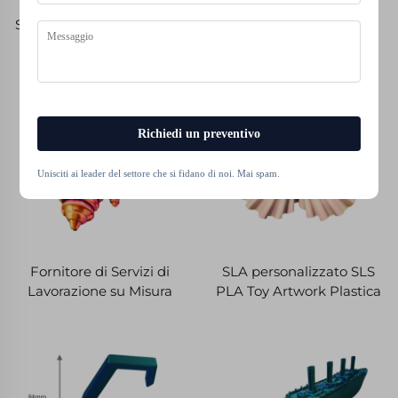
Saldi Estivi Nuovo 3D PLA
Modello Anatomico di
Stampa Giocattolo
Scheletro di Squalo
Attività Pesce Squalo
Muovibile a Dettaglio Alti
Giocattolo
3D Stampato
Prototipazione Rapida
Microlavorazione
Richiedi un preventivo
Unisciti ai leader del settore che si fidano di noi. Mai spam.
Fornitore di Servizi di
SLA personalizzato SLS
Lavorazione su Misura
PLA Toy Artwork Plastica
SLA SLS SLM FDM
Nylon ABS Resina PC 3D
Progettazione di Modelli
Rapid Prototyping
3D Prototipazione Rapida
Modello Stampa Servizio
in Plastica ABS, Nilon,
di lavorazione CNC
Resina 3D Printing