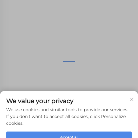
clienti servizi di stampa SLA, stampa SLS nylon,
stampa SLM, lavorazione CNC, produzione
rapida di stampi composti a piccoli lotti.
CONTATTACI
4° piano, 4483 Wuzhong Avenue, Suzhou, Jiangsu,
Cina
+86-13962135848
We value your privacy
[email protected]
We use cookies and similar tools to provide our services.
If you don't want to accept all cookies, click Personalize
cookies.
Copyright © 2024 WHALE STONE 3d Tutti i diritti riservati.
Accept all