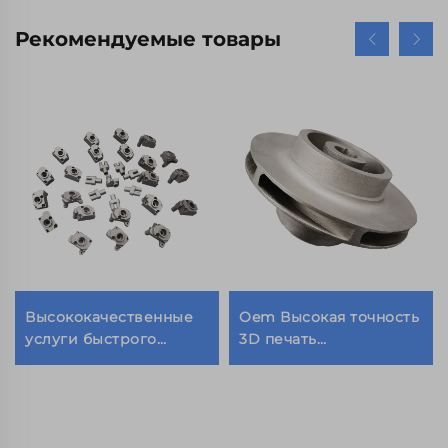
Рекомендуемые товары
Высококачественные
Oem Высокая точность
услуги быстрого
3D печать
прототипирования из
металлических
нержавеющей стали и
деталей из
алюминиевых сплавов
нержавеющей стали
методом SLM
ИмPELLER водяного