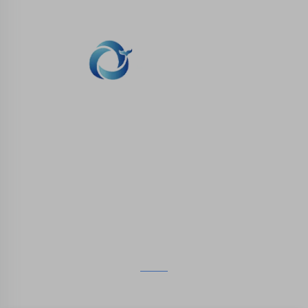
металлической 3D-
насоса
печати
WHALE STONE 3d Мы стремимся
предоставить клиентам услуги печати SLA,
печати SLS из нейлона, печати SLM,
обработки на CNC, быстрого производства
малых партий сложных форм.
СВЯЖИТЕСЬ С НАМИ
4-й этаж, 4483 авеню Вужун, Сучжоу, Цзянсу, Китай