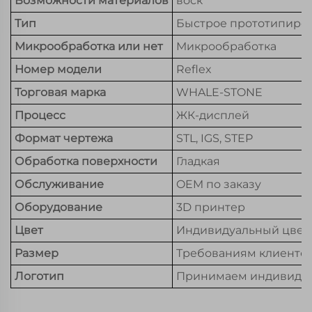
Возможности материалов
воск
Тип
Быстрое прототипиро
Микрообработка или нет
Микрообработка
Номер модели
Reflex
Торговая марка
WHALE-STONE
Процесс
ЖК-дисплей
Формат чертежа
STL, IGS, STEP
Обработка поверхности
Гладкая
Обслуживание
OEM по заказу
Оборудование
3D принтер
Цвет
Индивидуальный цвет
Размер
Требованиям клиенто
Логотип
Принимаем индивидуа