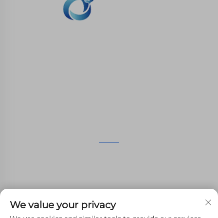
WHALE STONE 3d Ci impegniamo a fornire ai
clienti servizi di stampa SLA, stampa SLS nylon,
stampa SLM, lavorazione CNC, produzione
rapida di stampi composti a piccoli lotti.
CONTATTACI
4° piano, 4483 Wuzhong Avenue, Suzhou, Jiangsu,
Cina
+86-13962135848
We value your privacy
[email protected]