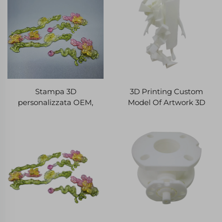
Stampa 3D
3D Printing Custom
personalizzata OEM,
Model Of Artwork 3D
prototipo rapido in resina
Printing Manufacturers
trasparente SLA DLP,
Per l'educazione e
parti in plastica
l'insegnamento
trasparente
personalizzate