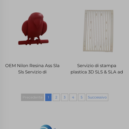
Prototipo Rapido Servizi
lavorazione micro laser e
di Stampa 3D
produzione di parti in 3D
per OEM
OEM Nilon Resina Ass Sla
Servizio di stampa
Sls Servizio di
plastica 3D SLS & SLA ad
Prototipazione Rapida 3D
alta qualità per prototipi
Parte Stampata Servizi di
rapidi, inclusa la
Fresa
lavorazione laser micro
Precedente
1
2
3
4
5
Successivo