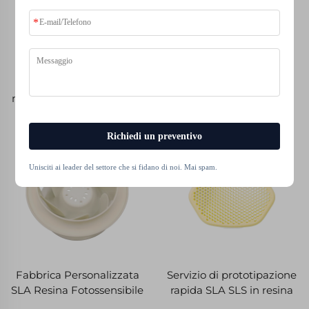
Servizi di stampa 3D su
Parti di plastica ad alta
misura di pezzi di plastica
precisione di resina di
di alta qualità, di resina di
nylon stampata in 3D,
nylon, di abbraccio, di
prototipazione rapida
Richiedi un preventivo
prototipi rapidi
personalizzata
Unisciti ai leader del settore che si fidano di noi. Mai spam.
Fabbrica Personalizzata
Servizio di prototipazione
SLA Resina Fotossensibile
rapida SLA SLS in resina
Stampa 3D Modellazione
nylon ABS con