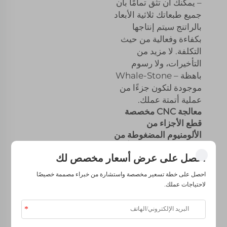
– يمكنك أن تثق تمامًا بأن
جميع طبعاتك ثلاثية الأبعاد
بالراتنج سيتم إنتاجها
بكفاءة وفعالية من حيث
التكلفة. لا مزيد من
التأخيرات، ولا رسوم
باهظة – Whale-Stone
موجودة لتكون جزءًا من
عملية أتمتة عملك.
معالجة CNC مخصصة
قطع الأجزاء من
الألومنيوم المضغوطة من
الفولاذ المقاوم للصدأ
احصل على عرض أسعار مخصص لك
الخدمات الدقيقة بما في
ذلك طحن حفر الأسلاك
احصل على خطة تسعير مخصصة واستشارة من خبراء مصممة خصيصًا
EDM التنقيب
لاحتياجات عملك.
خدمة عملاء متميزة