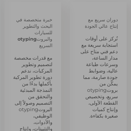
دوران سريع مع
خبرة متخصصة في
إنتاج عالي الجودة
البحث والتطوير
للسيارات
نُركز على أوقات
والبروتotyping
استجابة سريعة مع
السريع
دعم فني متاح على
مدار الساعة،
مع قدرات مخصصة
وسرعات طباعة
لتصميم وتطوير
عالية، وضوابط
المركبات، ندعم
جودة صارمة، مما
دورة تطوير المركبة
يمكّن من
بأكملها بدءًا من
بروتotyping
النمذجة المبدئية
سريع، وتخصيص
والتحقق من
القطعة الأولى،
التصميم وصولاً إلى
وإنتاج كميات
البروتotyping
صغيرة بكفاءة.
الوظيفي،
والأدوات،
والتثبيتات، وإنتاج