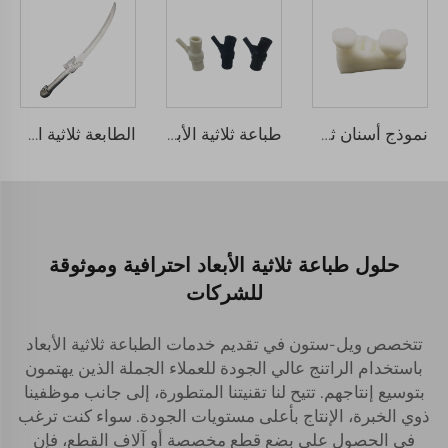
نموذج أسنان ثلاثي الأبعاد مخصص باستخدام راتينج حساس للضوء بتقنية SLA لصناعة الأسنان باستخدام التصنيع بالليزر
طباعة ثلاثية الأبعاد ABS نايلون SLA SLS ريزين بروتотايبينغ سريع حسب الطلب بواسطة مصنعين بروتوتايب بلاستيكي
الطابعة ثلاثية الأبعاد لأجزاء معدنية من الفولاذ المقاوم للصدأ النموذج السريع
حلول طباعة ثلاثية الأبعاد احترافية وموثوقة
للشركات
تتخصص ويل-ستون في تقديم خدمات الطباعة ثلاثية الأبعاد
باستخدام الراتنج عالي الجودة للعملاء الجملة الذين يهتمون
بتوسيع إنتاجهم. تتيح لنا تقنيتنا المتطورة، إلى جانب موظفينا
ذوي الخبرة، الإنتاج بأعلى مستويات الجودة. سواء كنت ترغب
في الحصول على بضع قطع مخصصة أو آلاف القطع، فإن