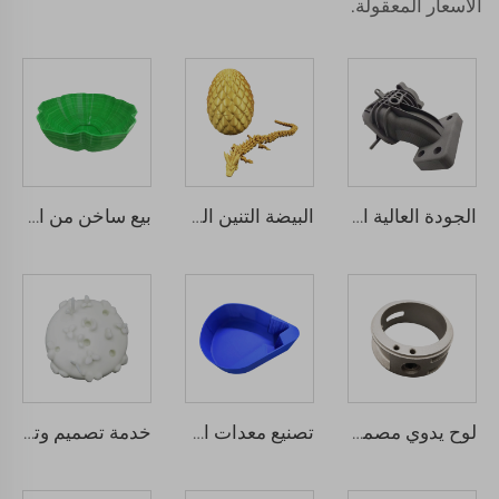
الأسعار المعقولة.
الجودة العالية الطلب PA6 نايلون 3D طباعة قطع SLS خدمات التصنيع النموذجي السريع
البيضة التنين المطبوعة ثلاثي الأبعاد الفن التنين الكريستالي المفصل ثلاثي الأبعاد مفاجأة هدية التنين الصيني خيوط الطابعة ثلاثية الأبعاد الطباعة
بيع ساخن من الجودة العالية ABS PVC الراتنج الصب الفراغ لأجزاء النموذج
لوح يدوي مصمم صناعي مع خدمة التصميم السريع للنموذج
تصنيع معدات الأصل (OEM) مخصص SLA SLS SLM FDM MJF خدمة الطباعة ثلاثية الأبعاد بدقة عالية النموذج الأولي السريع الصناعي تشمل عملية التصنيع الدقيقة
خدمة تصميم وتصنيع أجزاء من الراتينج باستخدام الطباعة ثلاثية الأبعاد بتقنية SLA مع خدمات تصنيع النماذج الأولية السريعة