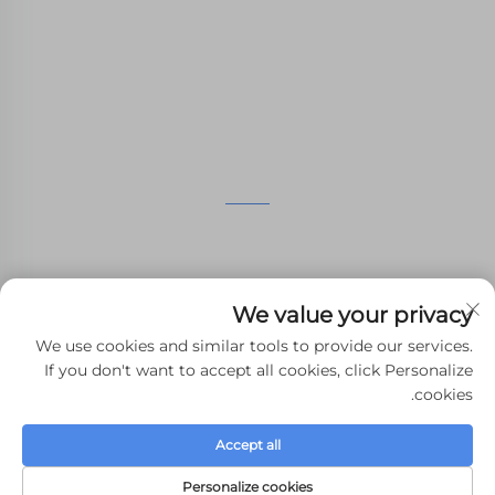
النيلون، SLM الطباعة، CNC المعدات، مجموعة صغيرة
صناعة الأشكال المركبة الخدمات السريعة.
اتصل بنا
الطابق الرابع، 4483 شارع ووتشونغ، سوتشو، جيانغسو، الصين
+86-13962135848
We value your privacy
[email protected]
We use cookies and similar tools to provide our services.
If you don't want to accept all cookies, click Personalize
cookies.
حقوق النشر © 2024 WHALE STONE 3d جميع الحقوق محفوظة.
سياسة
Accept all
الخصوصية
-
المدونة
Personalize cookies