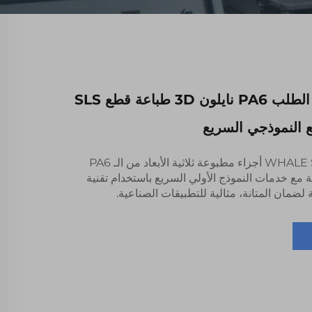
الجودة العالية الطلب PA6 نايلون 3D طباعة قطع SLS
 النموذجي السريع
تقدم WHALE STONE 3D أجزاء مطبوعة ثلاثية الأبعاد من الـ PA6
ية مع خدمات النموذج الأولي السريع باستخدام تقنية