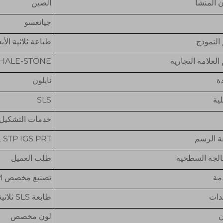
 المنشأ
الصين
جيانغسو
النموذج
طباعة ثلاثية الأبعاد 
العلامة التجارية
HALE-STONE
دة
نايلون
لية
SLS
خدمات التشكيل
 الرسم
STL STP IGS PRT 
الجة السطحية
طلب العميل
مة
تصنيع مخصص OEM
دات
طابعة SLS ثلاثية الأبعاد
ن
لون مخصص