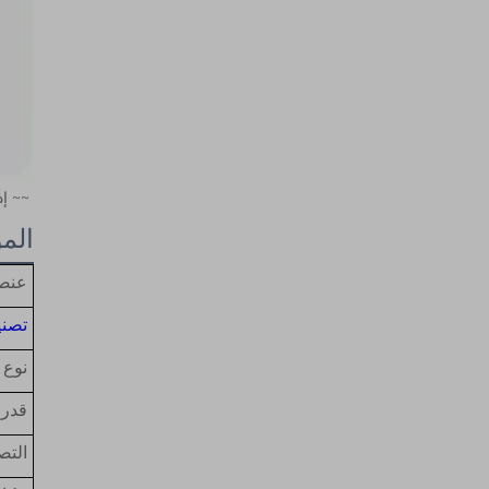
~~ إذ
الم
عنص
تصني
نوع
قدرا
التصن