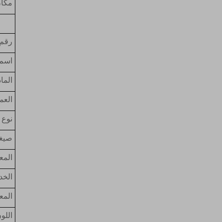
مكان
رقم 
اسم 
الما
العم
نوع
صيغة
المع
الخد
المع
اللو