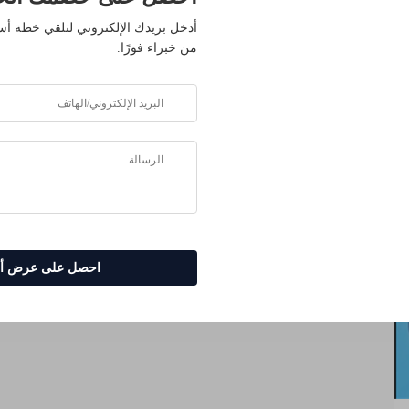
حصرية
أدخل بريدك الإلكتروني لتلقي خطة 
عملية التلبيد الانتقائي بالليزر (SLM) وأجزاء
من خبراء فورًا.
م إلى أكثر من 500 قيادي في الصناعة ممن
معدنية عالية الدقة
حلولنا.
شركات
احصل على عرض أس