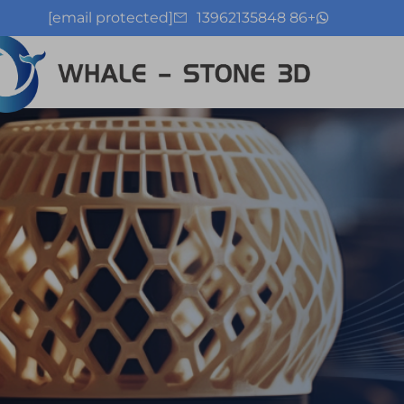
[email protected]
+86 13962135848