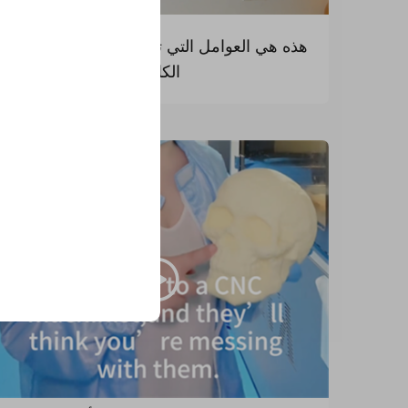
فتح المزايا ال
هذه هي العوامل التي تميّز شركتنا: جولة القوة
انض
الكاملة
حوّلوا أعمالهم باستخدام 
موثوق من قبل كبرى ال