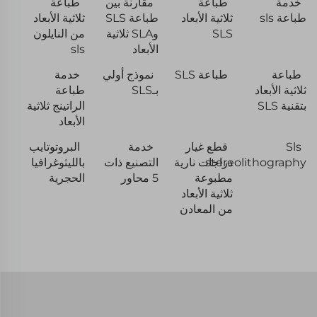
خدمة
طباعة
مقارنة بين
طباعة
طباعة sls
ثلاثية الأبعاد
طباعة SLS
ثلاثية الأبعاد
SLS
وSLA ثلاثية
من النايلون
الأبعاد
sls
طباعة
طباعة SLS
نموذج أولي
خدمة
ثلاثية الأبعاد
بـSLS
طباعة
بتقنية SLS
الراتينج ثلاثية
الأبعاد
Sls
قطع غيار
خدمة
البروتوتايب
stereolithography
دراجات نارية
التصنيع ذات
بالليثوغرافيا
مطبوعة
5 محاور
الحجرية
ثلاثية الأبعاد
من المعادن