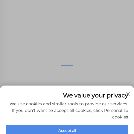
نحن ملتزمون بتوفير العملاء مع الطباعة SLA، SLS طباعة
النيلون، SLM الطباعة، CNC المعدات، مجموعة صغيرة
صناعة الأشكال المركبة الخدمات السريعة.
اتصل بنا
الطابق الرابع، 4483 شارع ووتشونغ، سوتشو، جيانغسو، الصين
+86-13962135848
We value your privacy
[email protected]
We use cookies and similar tools to provide our services.
If you don't want to accept all cookies, click Personalize
cookies.
حقوق النشر © 2024 WHALE STONE 3d جميع الحقوق محفوظة.
سياسة
Accept all
الخصوصية
-
المدونة