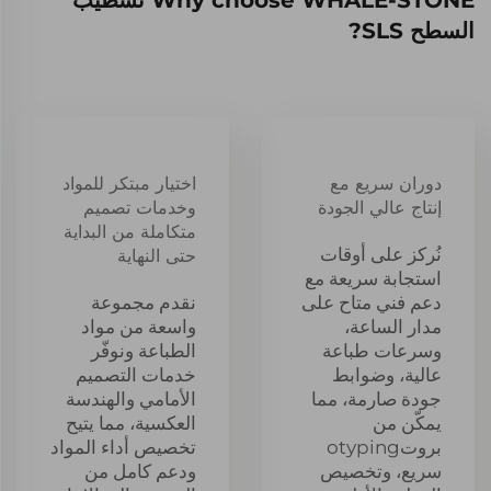
السطح SLS?
دوران سريع مع
اختيار مبتكر للمواد
إنتاج عالي الجودة
وخدمات تصميم
متكاملة من البداية
نُركز على أوقات
حتى النهاية
استجابة سريعة مع
دعم فني متاح على
نقدم مجموعة
مدار الساعة،
واسعة من مواد
وسرعات طباعة
الطباعة ونوفّر
عالية، وضوابط
خدمات التصميم
جودة صارمة، مما
الأمامي والهندسة
يمكّن من
العكسية، مما يتيح
بروتotyping
تخصيص أداء المواد
سريع، وتخصيص
ودعم كامل من