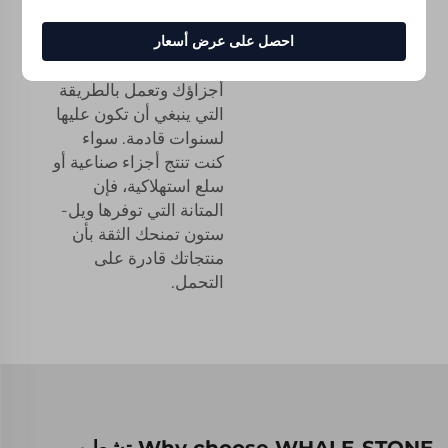
لتشطيب الأسطح لتكون
متينة وطويلة الأمد قدر
احصل على عرض أسعار
الإمكان، بحيث تبدو
أجزاؤك وتعمل بالطريقة
التي ينبغي أن تكون عليها
لسنوات قادمة. سواء
كنت تنتج أجزاء صناعية أو
سلع استهلاكية، فإن
المتانة التي توفرها ويل-
ستون تمنحك الثقة بأن
منتجاتك قادرة على
التحمل.
Why choose WHALE-STONE تشطيب