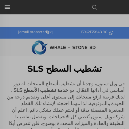
الإنهاء السطحي SLS
الخاص بنا، نقدّم حلولًا مخصصة تضمن المتانة والأداء العالي.">
[email protected]
+86 13962135848
تشطيب السطح SLS
في ويل-ستون، وجدنا أن تشطيب أسطح المنتجات له دور
أساسي في أدائها الفعّال. مع
خدمة تشطيب الأسطح SLS
،
لديك فرصة لرفع منتجاتك إلى مستوى أعلى وتقديم درجة من
الجودة والموثوقية. لذا مهما احتجتَه لإنشاء تلك القطع
الصغيرة المفصلة بدقة أو لختم عملك بشكل دائم، اعلم أن
شركة ويل-ستون تُغطي كل الاحتياجات. وبفضل تفاصيلنا
النظيفة والحادة والميزات المحددة بوضوح، فلن تتعرض أبدًا