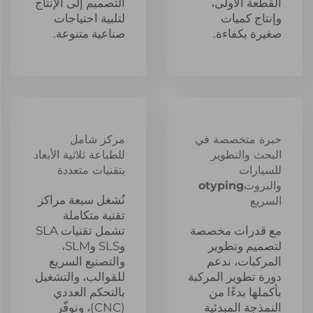
القطعة الأولى،
التصميم إلى الإنتاج
وإنتاج كميات
لتلبية احتياجات
صغيرة بكفاءة.
صناعية متنوعة.
خبرة متخصصة في
مركز شامل
البحث والتطوير
للطباعة ثلاثية الأبعاد
للسيارات
بتقنيات متعددة
والبروتotyping
نُشغل سبعة مراكز
السريع
تقنية متكاملة
مع قدرات مخصصة
تشمل تقنيات SLA
لتصميم وتطوير
وSLS وSLM،
المركبات، ندعم
والتصنيع السريع
دورة تطوير المركبة
للقوالب، والتشغيل
بأكملها بدءًا من
بالتحكم العددي
النمذجة المبدئية
(CNC)، ونوفّر