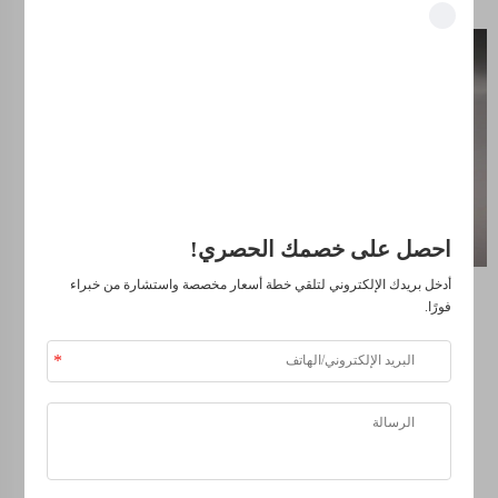
ارفع من مستوى
فتح المزايا الحصرية
منتجاتك إلى
انضم إلى أكثر من 500 قيادي في الصناعة ممن حوّلوا أعمالهم باستخدام
المستوى التالي من
حلولنا.
خلال خدماتنا
المتميزة لتشطيب
موثوق من قبل كبرى الشركات
السطح SLS
احصل على خصمك الحصري!
عندما يتعلق الأمر بالمتانة
طويلة الأمد لمنتجاتك، فلا
أدخل بريدك الإلكتروني لتلقي خطة أسعار مخصصة واستشارة من خبراء
ينبغي أن تُعرضها لأي
فورًا.
مخاطر. نحن في ويل-
ستون نعلم جيدًا أن لا
شيء يدوم أفضل من
التشطيب الأصلي، ولذلك
قمنا بتطوير تقنياتنا
الخاصة لحمايته وتعزيزه.
نقدّم معالجة SLS