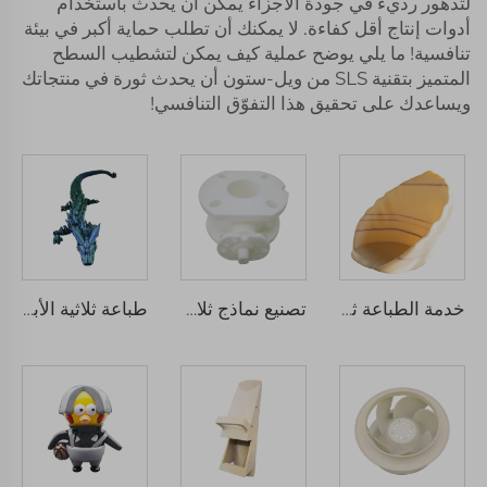
لتدهور رديء في جودة الأجزاء يمكن أن يحدث باستخدام
أدوات إنتاج أقل كفاءة. لا يمكنك أن تطلب حماية أكبر في بيئة
تنافسية! ما يلي يوضح عملية كيف يمكن لتشطيب السطح
المتميز بتقنية SLS من ويل-ستون أن يحدث ثورة في منتجاتك
ويساعدك على تحقيق هذا التفوّق التنافسي!
خدمة الطباعة ثلاثية الأبعاد المخصصة من FGF الدقة العالية النموذج الأول السريع الطباعة الصناعية المصنعة الدقيقة
تصنيع نماذج ثلاثية الأبعاد مخصصة من البلاستيك ABS المعدني الشفاف الراتينج بواسطة خدمات الطباعة ثلاثية الأبعاد SLS/SLA
طباعة ثلاثية الأبعاد لألعاب التنانين والأسداس باستخدام تقنية FDM مع خدمة نماذج أولية سريعة باستخدام PLA نموذج مفصل للألعاب النشطة