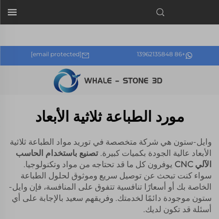
التشغيل بالتحكم العددي الحاسوبي (CNC Machining)
عالية الجودة للبيع بالجملة. إنهم يوفرون ev...">
[email protected]
+86 13962135848
مورد الطباعة ثلاثية الأبعاد
وايل-ستون هي شركة متخصصة في توريد مواد الطباعة ثلاثية
الأبعاد عالية الجودة بكميات كبيرة.
تصنيع باستخدام الحاسب
الآلي CNC
يوفرون كل ما قد تحتاجه من مواد وتكنولوجيا.
سواء كنت تبحث عن توصيل سريع وموثوق لحلول الطباعة
الخاصة بك أو أسعارًا تنافسية تتفوق على المنافسة، فإن وايل-
ستون موجودة دائمًا لخدمتك. وفريقهم سعيد بالإجابة على أي
أسئلة قد تكون لديك.