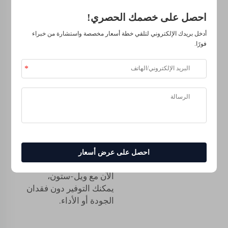
أسئلة أو استفسارات
احصل على خصمك الحصري!
نحن نعلم أن توفير المال
أدخل بريدك الإلكتروني لتلقي خطة أسعار مخصصة واستشارة من خبراء
في التصنيع الصناعي هو
فورًا.
دائمًا أولوية! ويقدمون
تكاليف معقولة على مواد
الطباعة الثلاثية الأبعاد
لتقديم القيمة المثالية لك.
سواء كنت شركة صغيرة
أو مؤسسة كبيرة، فإن
ويل-ستون ستعمل معك
لضمان حصولك على
خطة التسعير التي تناسب
احصل على عرض أسعار
ميزانيتك بشكل أفضل.
الآن مع ويل-ستون،
يمكنك التوفير دون فقدان
الجودة أو الأداء.