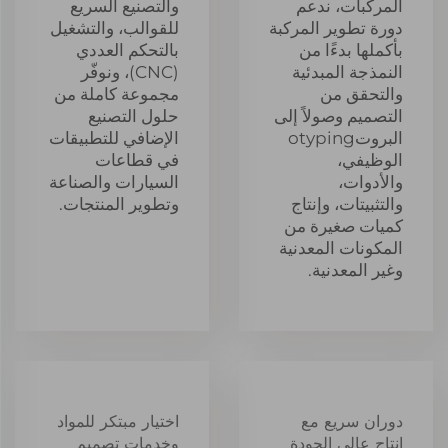
المركبات، ندعم
والتصنيع السريع
دورة تطوير المركبة
للقوالب، والتشغيل
بأكملها بدءًا من
بالتحكم العددي
النمذجة المبدئية
(CNC)، ونوفّر
والتحقق من
مجموعة كاملة من
التصميم وصولاً إلى
حلول التصنيع
البروتotyping
الإضافي للتطبيقات
الوظيفي،
في قطاعات
والأدوات،
السيارات والصناعة
والتثبيتات، وإنتاج
وتطوير المنتجات.
كميات صغيرة من
المكونات المعدنية
وغير المعدنية.
دوران سريع مع
اختيار مبتكر للمواد
إنتاج عالي الجودة
وخدمات تصميم