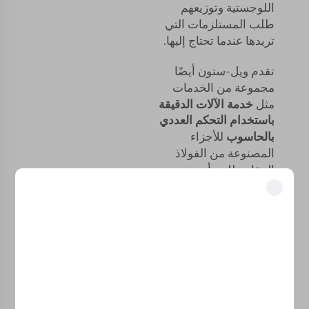
اللوجستية وتوزيعهم
طلب المستلزمات التي
تريدها عندما تحتاج إليها.
تقدم ويل-ستون أيضًا
مجموعة من الخدمات
مثل
خدمة الآلات الدقيقة
باستخدام التحكم العددي
بالحاسوب
للأجزاء
المصنوعة من الفولاذ
المقاوم للصدأ
والألومنيوم. وهم يضمنون
الدقة والجودة في كل
فتح المزايا الحصرية
مكون يتم إنتاجه.
انضم إلى أكثر من 500 قيادي في الصناعة ممن حوّلوا أعمالهم باستخدام
حلولنا.
خدمة عملاء مخصصة
موثوق من قبل كبرى الشركات
للمساعدة في أي