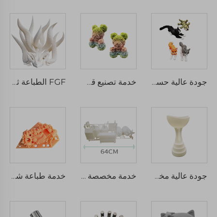
جودة عالية حسب الطلب العديد من الألوان الحيوانات المطبوعة 3d ألعاب الأطفال لجمع وتخفيف التوتر
خدمة تصنيع قطع نموذجية سريعة حسب الطلب OEM باستخدام تقنية SLA و SLS و FDM أجزاء طباعة ثلاثية الأبعاد من الراتينج والبلاستيك ABS بالتشكيل والتصنيع
FGF الطباعة ثلاثية الأبعاد فائقة الحجم للعمل الحوتي الزخرفي خدمات معالجة المواد الحبيبية
جودة عالية مخصصة نماذج أولية سريعة SLA طباعة ثلاثية الأبعاد خدمة تشغيل تشمل التشغيل الدقيقة بالليزر
خدمة مخصصة ذات جودة عالية للطباعة ثلاثية الأبعاد SLS SLA، أجزاء بلاستيكية ABS وراتينجية
خدمة طباعة شمعية حمراء احترافية عالية الجودة باستخدام تقنية SLA SLS FDM للطباعة ثلاثية الأبعاد