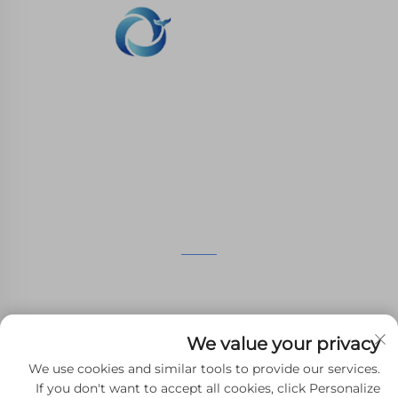
نحن ملتزمون بتوفير العملاء مع الطباعة SLA، SLS طباعة
النيلون، SLM الطباعة، CNC المعدات، مجموعة صغيرة
صناعة الأشكال المركبة الخدمات السريعة.
اتصل بنا
الطابق الرابع، 4483 شارع ووتشونغ، سوتشو، جيانغسو، الصين
+86-13962135848
We value your privacy
[email protected]
We use cookies and similar tools to provide our services.
If you don't want to accept all cookies, click Personalize