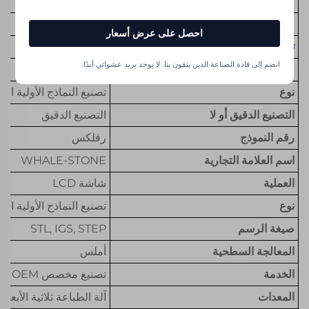
عنصر
القيمة
مكان المنشأ
الصين
احصل على عرض أسعار
تصنيع باستخدام الحاسب الآلي CNC
أو لا
ليس معالجة CNC
انضم إلى قادة الصناعة الذين يثقون بنا. لا يوجد بريد عشوائي أبدًا.
قدرات المواد
شمع
نوع
تصنيع النماذج الأولية ال
التصنيع الدقيق أو لا
التصنيع الدقيق
رقم النموذج
رفلكس
اسم العلامة التجارية
WHALE-STONE
العملية
شاشة LCD
نوع
تصنيع النماذج الأولية ال
صيغة الرسم
STL, IGS, STEP
المعالجة السطحية
أملس
الخدمة
تصنيع مخصص OEM
المعدات
آلة الطباعة ثلاثية الأبعاد