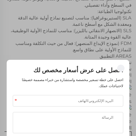
في السطح وأداء تفصيلي.
تكنولوجيا الطباعة:
SLA (الستيريوغرافيا): مناسب لتصنيع نماذج أولية عالية الدقة
ومعقدة الشكل مع أسطح ناعمة.
SLS (الانصهار الانتقائي بالليزر): مناسب للنماذج الأولية الوظيفية،
عالية القوة وجيدة المتانة.
FDM (نموذج الإيداع المنصهر): فعال من حيث التكلفة ومناسب
للنماذج الأولية على نطاق واسع.
AREAS التطبيق
تصميم المجوهرات
تصميم صناعي
احصل على عرض أسعار مخصص لك
الأجهزة الطبية
احصل على خطة تسعير مخصصة واستشارة من خبراء مصممة خصيصًا
الإلكترونيات الاستهلاكية
لاحتياجات عملك.
المواصفات