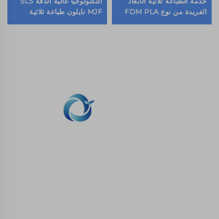
خدمة الطباعة ثلاثية الأبعاد
التكنولوجيا عالية الدقة SLS
الفريدة من نوع FDM PLA
MJF نايلون طباعة ثلاثية
ديكومبريشن ألعاب السلاحف
الأبعاد بروتاتيبينغ سريع
نحن ملتزمون بتوفير العملاء مع الطباعة SLA، SLS طباعة
النيلون، SLM الطباعة، CNC المعدات، مجموعة صغيرة
صناعة الأشكال المركبة الخدمات السريعة.
اتصل بنا