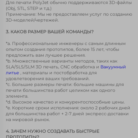
Для печати PolyJet обычно поддерживаются 3D-файлы 
(Obj, STL, STEP и т.д.) 
Примечание: Мы не предоставляем услуг по созданию 
3D-моделей/чертежей. 
3. КАКОВ РАЗМЕР ВАШЕЙ КОМАНДЫ? 
*а. Профессиональные инженеры с самым длинным 
опытом создания прототипов, более 15 лет, чтобы 
предложить вам лучшее 
решения. 
*b. Множественные варианты методов, таких как 
SLA/SLS/SLM 3D печать, CNC обработка и 
Вакуумный 
литье 
, материалы и постобработка для 
удовлетворения ваших требований. 
*c. Большие размеры печати: большие машины для 
печати большинства работ целиком как одного 
элемента. 
*d. Высокое качество и конкурентоспособные цены. 
*e. Короткие сроки исполнения: около 2 рабочих дней 
для большинства работ + 2-7 дней экспресс-доставки 
на мировой рынок. 
4. ЗАЧЕМ НУЖНО СОЗДАВАТЬ БЫСТРЫЕ 
ПРОТОТИПЫ? 