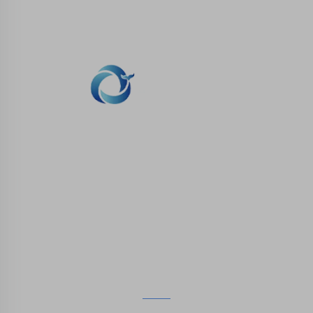
продукты из
подарки для детей
полиуретана для
художественного
обучения
WHALE STONE 3d Мы стремимся
предоставить клиентам услуги печати SLA,
печати SLS из нейлона, печати SLM,
обработки на CNC, быстрого производства
малых партий сложных форм.
СВЯЖИТЕСЬ С НАМИ