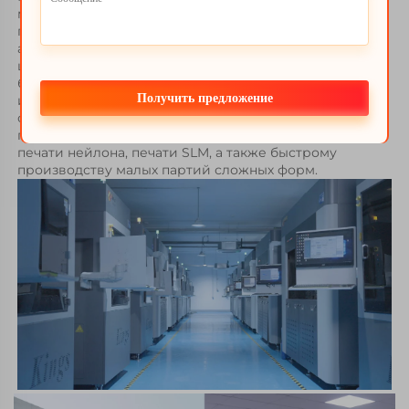
метров и включает семь основных отделов: центр 3D-
печати, центр проектирования и разработки 
автомобилей, центр высокоточной обработки на CNC, 
центр исследований новых материалов, центр 
быстрого производства форм, центр быстрого 
Получить предложение
изготовления продукции и центр сервисного 
обслуживания продукции. Мы стремимся 
предоставлять клиентам услуги по SLA-печати, SLS-
печати нейлона, печати SLM, а также быстрому 
производству малых партий сложных форм. 