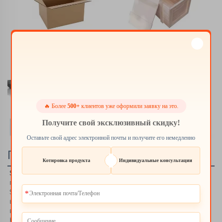
🔥 Более
500+
клиентов уже оформили заявку на это.
Получите свой эксклюзивный скидку!
Оставьте свой адрес электронной почты и получите его немедленно
Профиль компании
Котировка продукта
Индивидуальные консультации
Suzhou Whale-Stone 3D Technology Co., Ltd. 
является 
полностью дочерним предприятием компании 
Shenzhen Kings 3D Technology Co., Ltd., что является 
важным инвестиционным проектом, представленным 
в районе Учжун города Сучжоу, провинция Цзянсу. 
Компания занимает площадь более 4500 квадратных 