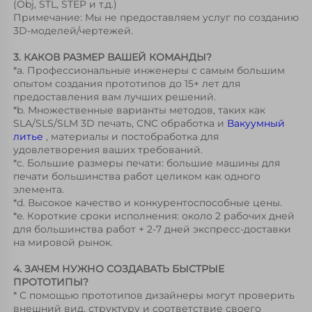
(Obj, STL, STEP и т.д.) 
Примечание: Мы не предоставляем услуг по созданию 
3D-моделей/чертежей. 
3. КАКОВ РАЗМЕР ВАШЕЙ КОМАНДЫ? 
*a. Профессиональные инженеры с самым большим 
опытом создания прототипов до 15+ лет для 
предоставления вам лучших решений. 
*b. Множественные варианты методов, таких как 
SLA/SLS/SLM 3D печать, CNC обработка и 
Вакуумный 
литье 
, материалы и постобработка для 
удовлетворения ваших требований. 
*c. Большие размеры печати: большие машины для 
печати большинства работ целиком как одного 
элемента. 
*d. Высокое качество и конкурентоспособные цены. 
*e. Короткие сроки исполнения: около 2 рабочих дней 
для большинства работ + 2-7 дней экспресс-доставки 
на мировой рынок. 
4. ЗАЧЕМ НУЖНО СОЗДАВАТЬ БЫСТРЫЕ 
ПРОТОТИПЫ? 
* С помощью прототипов дизайнеры могут проверить 
внешний вид, структуру и соответствие своего 