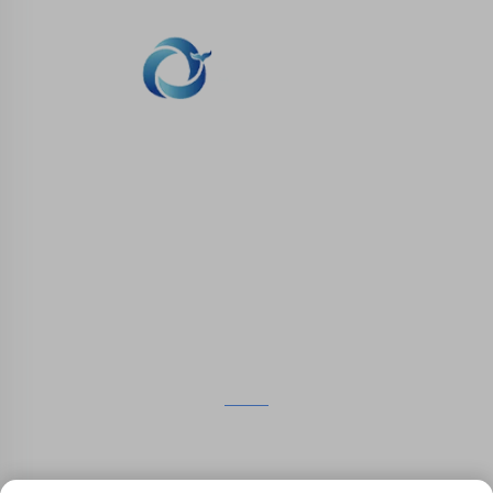
WHALE STONE 3d Мы стремимся
предоставить клиентам услуги печати SLA,
печати SLS из нейлона, печати SLM,
обработки на CNC, быстрого производства
малых партий сложных форм.
СВЯЖИТЕСЬ С НАМИ
4-й этаж, 4483 авеню Вужун, Сучжоу, Цзянсу, Китай