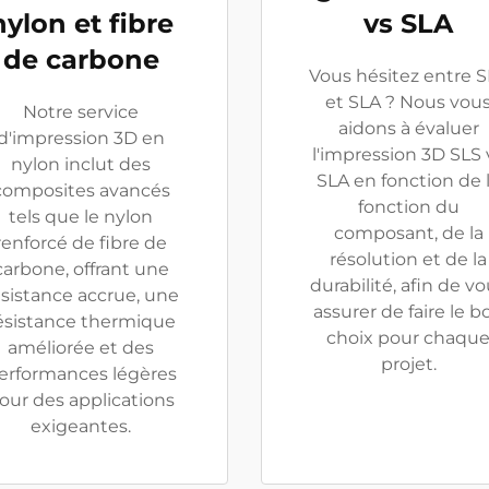
nylon et fibre
vs SLA
de carbone
Vous hésitez entre 
et SLA ? Nous vou
Notre service
aidons à évaluer
d'impression 3D en
l'impression 3D SLS 
nylon inclut des
SLA en fonction de 
composites avancés
fonction du
tels que le nylon
composant, de la
renforcé de fibre de
résolution et de la
carbone, offrant une
durabilité, afin de v
ésistance accrue, une
assurer de faire le b
ésistance thermique
choix pour chaqu
améliorée et des
projet.
erformances légères
our des applications
exigeantes.