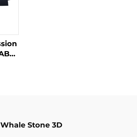
ssion
 ABS
pe,
sion
,
pide
sion
c Whale Stone 3D