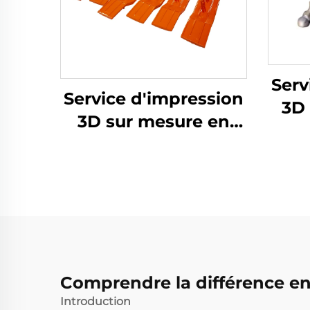
Serv
Service d'impression
3D 
3D sur mesure en
Hau
résine Matériaux
Fa
haute résistance
Gr
Prototypage rapide
SLA Produits
Pro
d'impression 3D en
résine
Comprendre la différence en
Introduction