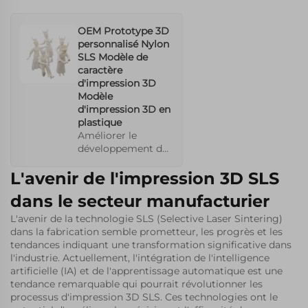
OEM Prototype 3D
personnalisé Nylon
SLS Modèle de
caractère
d'impression 3D
Modèle
d'impression 3D en
plastique
Améliorer le
développement de
modèles de
L'avenir de l'impression 3D SLS
personnages avec
l'impression 3D SLS
dans le secteur manufacturier
personnalisée, en
utilisant du nylon
L'avenir de la technologie SLS (Selective Laser Sintering)
pour des
dans la fabrication semble prometteur, les progrès et les
prototypes précis
tendances indiquant une transformation significative dans
et durables. Ce
l'industrie. Actuellement, l'intégration de l'intelligence
service soutient
artificielle (IA) et de l'apprentissage automatique est une
une R&D efficace,
tendance remarquable qui pourrait révolutionner les
permettant des
processus d'impression 3D SLS. Ces technologies ont le
ajustements