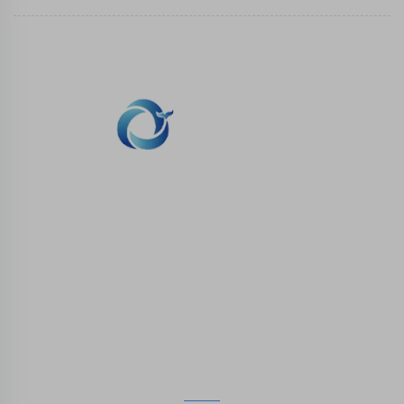
WHALE STONE 3d Nous nous engageons à
fournir aux clients des services d'impression
SLA, impression nylon SLS, impression SLM,
usinage CNC, fabrication rapide de moules
composites en petites séries.
ENTRER EN CONTACT