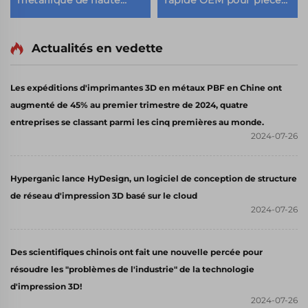
métallique de haute
rapide OEM pour pièces
précision en alliage
3D imprimées, moulage
d'aluminium SLM / acier
par micro-usinage laser
inoxydable
en résine nylon ABS SLA
Actualités en vedette
SLS
Les expéditions d'imprimantes 3D en métaux PBF en Chine ont
augmenté de 45% au premier trimestre de 2024, quatre
entreprises se classant parmi les cinq premières au monde.
2024-07-26
Hyperganic lance HyDesign, un logiciel de conception de structure
de réseau d'impression 3D basé sur le cloud
2024-07-26
Des scientifiques chinois ont fait une nouvelle percée pour
résoudre les "problèmes de l'industrie" de la technologie
d'impression 3D!
2024-07-26