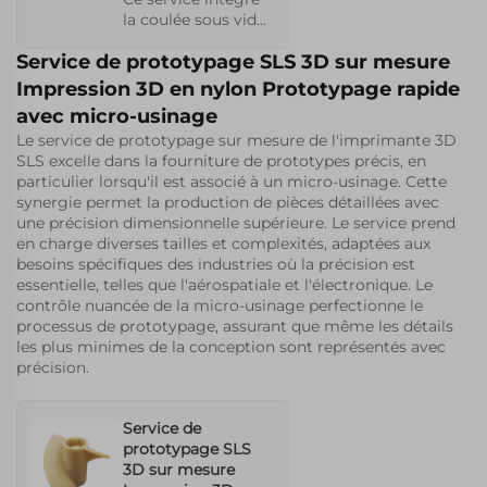
la coulée sous vide
à l'impression 3D
Service de prototypage SLS 3D sur mesure
SLS, offrant une
reproduction
Impression 3D en nylon Prototypage rapide
détaillée améliorée
avec micro-usinage
des prototypes
Le service de prototypage sur mesure de l'imprimante 3D
fabriqués à partir
SLS excelle dans la fourniture de prototypes précis, en
de divers matériaux
particulier lorsqu'il est associé à un micro-usinage. Cette
tels que le nylon
synergie permet la production de pièces détaillées avec
PA12 et le TPU. Il se
une précision dimensionnelle supérieure. Le service prend
distingue par la
en charge diverses tailles et complexités, adaptées aux
création de
besoins spécifiques des industries où la précision est
modèles complexes
essentielle, telles que l'aérospatiale et l'électronique. Le
essentiels à des
contrôle nuancée de la micro-usinage perfectionne le
tests rigoureux et
processus de prototypage, assurant que même les détails
au développement
les plus minimes de la conception sont représentés avec
de produits.
précision.
Service de
prototypage SLS
3D sur mesure