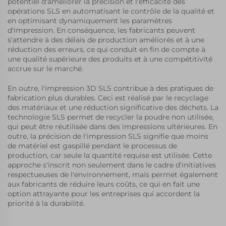
potentiel d'améliorer la précision et l'efficacité des
rapides et
opérations SLS en automatisant le contrôle de la qualité et
garantissant que
en optimisant dynamiquement les paramètres
les modèles
d'impression. En conséquence, les fabricants peuvent
reflètent avec
s'attendre à des délais de production améliorés et à une
précision les
réduction des erreurs, ce qui conduit en fin de compte à
intentions de
une qualité supérieure des produits et à une compétitivité
conception.
accrue sur le marché.
En outre, l'impression 3D SLS contribue à des pratiques de
fabrication plus durables. Ceci est réalisé par le recyclage
des matériaux et une réduction significative des déchets. La
technologie SLS permet de recycler la poudre non utilisée,
qui peut être réutilisée dans des impressions ultérieures. En
outre, la précision de l'impression SLS signifie que moins
de matériel est gaspillé pendant le processus de
production, car seule la quantité requise est utilisée. Cette
approche s'inscrit non seulement dans le cadre d'initiatives
respectueuses de l'environnement, mais permet également
aux fabricants de réduire leurs coûts, ce qui en fait une
option attrayante pour les entreprises qui accordent la
priorité à la durabilité.