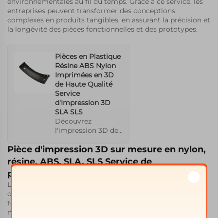
environnementales au fil du temps. Grâce à ce service, les
entreprises peuvent transformer des conceptions
complexes en produits tangibles, en assurant la précision et
la longévité des pièces fonctionnelles et des prototypes.
Pièces en Plastique
Résine ABS Nylon
Imprimées en 3D
de Haute Qualité
Service
d'Impression 3D
SLA SLS
Découvrez
l'impression 3D de
haute qualité avec
Pièce d'impression 3D sur mesure en nylon,
de la résine de
nylon ABS, un
résine, ABS, SLA, SLS Service de
matériau réputé
prototypage rapide Moule
pour sa résistance
Le prototypage rapide répond aux besoins des conditions
mécanique et sa
dynamiques du marché en réduisant considérablement le
souplesse. Conçu
temps de conception à la production. Utilisant la résine de
pour la production
nylon personnalisée dans le prototypage rapide, ce service
de pièces