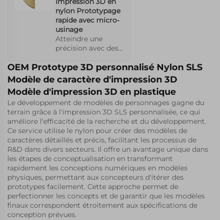
Impression 3D en
nylon Prototypage
rapide avec micro-
usinage
Atteindre une
précision avec des
prototypes rapides
OEM Prototype 3D personnalisé Nylon SLS
SLS personnalisés,
améliorés par le
Modèle de caractère d'impression 3D
micro-usinage. Ce
Modèle d'impression 3D en plastique
service permet un
Le développement de modèles de personnages gagne du
contrôle minutieux
terrain grâce à l'impression 3D SLS personnalisée, ce qui
des détails de
améliore l'efficacité de la recherche et du développement.
conception, en
Ce service utilise le nylon pour créer des modèles de
soutenant une
caractères détaillés et précis, facilitant les processus de
géométrie
R&D dans divers secteurs. Il offre un avantage unique dans
complexe et une
les étapes de conceptualisation en transformant
grande précision
rapidement les conceptions numériques en modèles
pour des
physiques, permettant aux concepteurs d'itérer des
applications
prototypes facilement. Cette approche permet de
exigeantes dans
perfectionner les concepts et de garantir que les modèles
diverses industries.
finaux correspondent étroitement aux spécifications de
conception prévues.