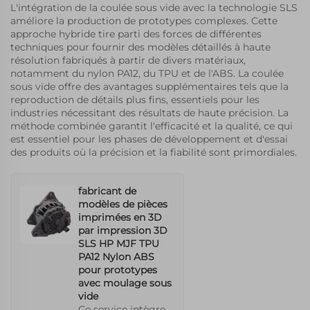
L'intégration de la coulée sous vide avec la technologie SLS
sa flexibilité,
améliore la production de prototypes complexes. Cette
optimisant le
approche hybride tire parti des forces de différentes
processus de
techniques pour fournir des modèles détaillés à haute
production pour
résolution fabriqués à partir de divers matériaux,
livrer rapidement
notamment du nylon PA12, du TPU et de l'ABS. La coulée
des prototypes à
sous vide offre des avantages supplémentaires tels que la
partir des concepts
reproduction de détails plus fins, essentiels pour les
de conception. En
industries nécessitant des résultats de haute précision. La
mettant l'accent
méthode combinée garantit l'efficacité et la qualité, ce qui
sur la précision, les
est essentiel pour les phases de développement et d'essai
solutions sur
des produits où la précision et la fiabilité sont primordiales.
mesure peuvent
répondre
efficacement à des
fabricant de
défis spécifiques de
modèles de pièces
conception et
imprimées en 3D
d'application.
par impression 3D
SLS HP MJF TPU
PA12 Nylon ABS
pour prototypes
avec moulage sous
vide
Ce service intègre