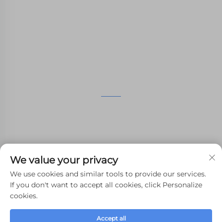
SLA, impression nylon SLS, impression SLM,
usinage CNC, fabrication rapide de moules
composites en petites séries.
NOUS CONTACTER
4ème étage, 4483 Wuzhong Avenue, Suzhou, Jiangsu,
Chine
+86-13962135848
We value your privacy
[email protected]
We use cookies and similar tools to provide our services.
If you don't want to accept all cookies, click Personalize
cookies.
Copyright © 2024 WHALE STONE 3d Tous droits réservés.
Accept all
Politique de confidentialité
-
Blogue