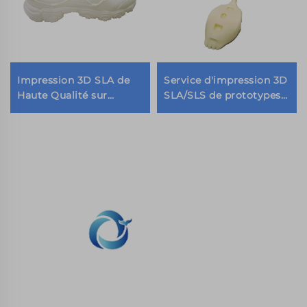
Impression 3D SLA de
Service d'impression 3D
Haute Qualité sur
SLA/SLS de prototypes
Mesure Résine Moulage
rapides au laser en
de Chaussures Usinage
résine pour modèles en
Micro Machining
plastique ABS, nylon et
Prototypage Rapide
TPU personnalisés en
Services d'Impression
usine
3D
WHALE STONE 3d Nous nous engageons à
fournir aux clients des services d'impression