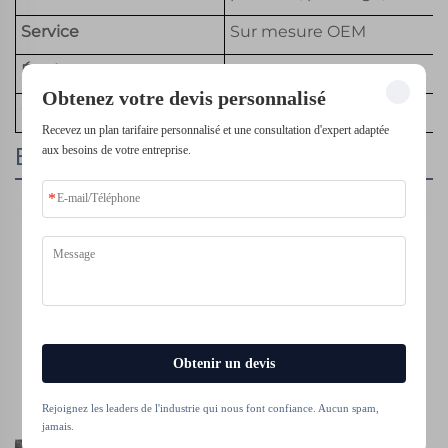
Service
Sur mesure OEM
Équipement
Imprimante 3D SLS SLA
Obtenez votre devis personnalisé
Couleur
Couleur personnalisée
Recevez un plan tarifaire personnalisé et une consultation d'expert adaptée
aux besoins de votre entreprise.
Emballage et livraison
Obtenir un devis
Rejoignez les leaders de l'industrie qui nous font confiance. Aucun spam,
jamais.