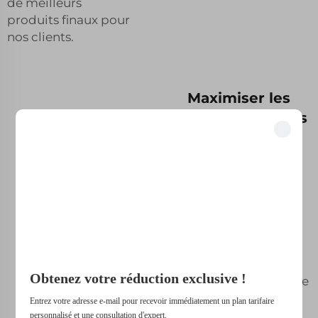
de meilleurs
produits finaux pour
nos clients.
Maximiser les
profits avec des
offres en gros
Débloquez des avantages exclusifs
de pièces
Rejoignez plus de 500 leaders du secteur qui ont transformé leur entreprise
usinées par
grâce à nos solutions.
CNC
Elle excelle
Fait confiance aux meilleures entreprises
également dans la
réalisation de
Obtenez votre réduction exclusive !
travaux de tournage
et fraisage CNC en
Entrez votre adresse e-mail pour recevoir immédiatement un plan tarifaire
gros volume
personnalisé et une consultation d'expert.