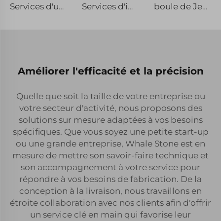
Services d'usinage CNC de petite série en laiton, acier inoxydable et aluminium à forte demande de précision
Services d'impression 3D métallique SLM sur mesure en acier inoxydable et alliages d'aluminium de haute qualité pour le prototypage rapide
boule de Jeu 3D Imprimée pour Anxiété, Jouet Coloré à Prototypage Rapide avec Boule Rotative pour Enfants et Adultes, Sphère Tournante sur le Bout des Doigts
Améliorer l'efficacité et la précision
Quelle que soit la taille de votre entreprise ou
votre secteur d'activité, nous proposons des
solutions sur mesure adaptées à vos besoins
spécifiques. Que vous soyez une petite start-up
ou une grande entreprise, Whale Stone est en
mesure de mettre son savoir-faire technique et
son accompagnement à votre service pour
répondre à vos besoins de fabrication. De la
conception à la livraison, nous travaillons en
étroite collaboration avec nos clients afin d'offrir
un service clé en main qui favorise leur