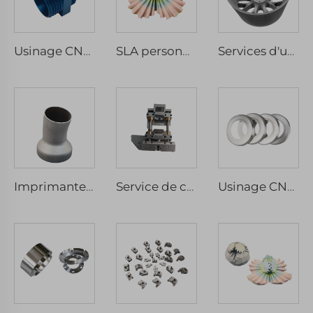
Usinage CNC sur mesure d'acier inoxydable et d'aluminium anodisé, services micro-inclus de fraisage, perçage, fil électro-érosion, rainurage
SLA personnalisé SLS PLA Jouet art plastique Nylon ABS résine PC 3D Prototypage rapide Modèle d'impression Service d'usinage CNC
Services d'usinage CNC haute précision sur mesure Aluminium Acier inoxydable Perçage Prototypage rapide EDM fil Brousse
Imprimante 3D SLM pour l'usinage personnalisé de pièces en acier CNC Fabrication de prototypes
Service de centre d'usinage CNC de pièces tournées et fraisées en métal 3D sur mesure en laiton, aluminium et acier inoxydable
Usinage CNC sur mesure Pièces de précision Usinage micro Pièces mécaniques et services de fabrication