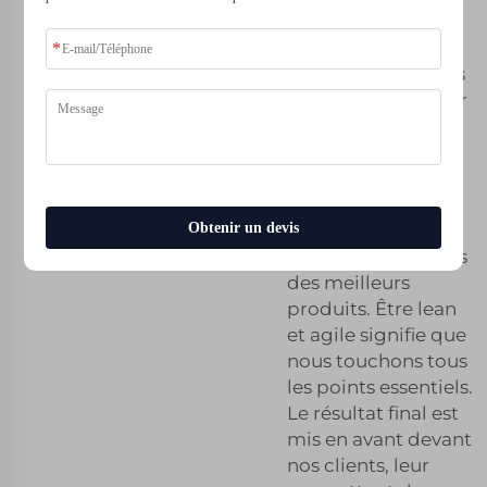
permettant
d'accroître les
bénéfices. Avec des
prix compétitifs sur
les commandes en
gros, nous
permettons aux
entreprises
d'économiser tout
Obtenir un devis
en utilisant certains
des meilleurs
produits. Être lean
et agile signifie que
nous touchons tous
les points essentiels.
Le résultat final est
mis en avant devant
nos clients, leur