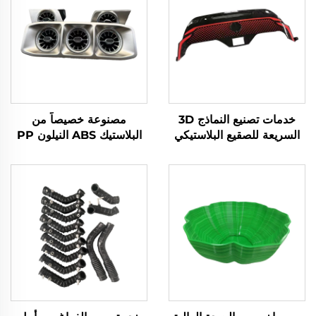
خدمات تصنيع النماذج 3D
مصنوعة خصيصاً من
السريعة للصقيع البلاستيكي
البلاستيك ABS النيلون PP
السيليكوني المخصص مع
POM الراتنج النموذج الأولي
أوريثان ABS
السريع المصنع القذف الفراغ
الخدمات العفن السيليكون