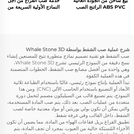
بيع ساخن من الجودة العالية
خدمة صب الفراغ من أجل
ABS PVC الراتنج الصب
النماذج الأولية السريعة من
الفراغ لأجزاء النموذج
مطاط ABS عالي الجودة
شرح عملية صب الشفط بواسطة Whale Stone 3D
صب الشفط هو تقنية تصميم نماذج متطورة تتيح للمصنعين إنشاء
نسخ دقيقة من النموذج الرئيسي. تشرح Whale Stone 3D،
وهي واحدة من أفضل مصانع صب الشفط، الخطوات المتضمنة
في هذه العملية الكفؤة.
تبدأ العملية بإنتاج نموذج رئيسي، غالبًا باستخدام الطباعة ثلاثية
الأبعاد أو التصنيع باستخدام الحاسب الآلي (CNC). ومن هذا
النموذج، يتم تصنيع قالب من السيليكون مصمم لتحمل دورة
متعددة من عمليات الصب. بعد ذلك، يتم صب المادة المستخدمة،
والتي يمكن أن تكون بولي يوريثين أو مواد معدنية خاصة لصب
الشفط، داخل القالب وفي غرفة شفط.
تطبيق الفراغ يزيل فقاعات الهواء من المادة، مما يضمن أن تكون
الأجزاء المُسبَكة خالية من العيوب. بمجرد أن تجف المادة، يتم