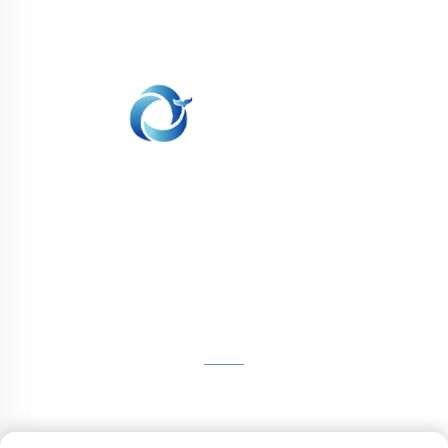
نحن ملتزمون بتوفير العملاء مع الطباعة SLA، SLS طباعة
النيلون، SLM الطباعة، CNC المعدات، مجموعة صغيرة
صناعة الأشكال المركبة الخدمات السريعة.
تواصل معنا
الطابق الرابع، 4483 شارع ووتشونغ، سوتشو، جيانغسو، الصين
+86-13962135848