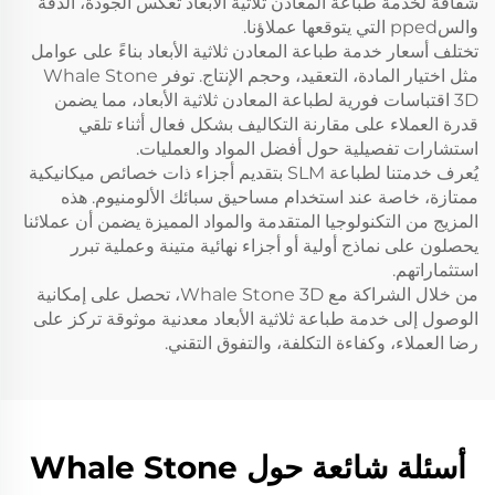
شفافة لخدمة طباعة المعادن ثلاثية الأبعاد تعكس الجودة، الدقة
والسpped التي يتوقعها عملاؤنا.
تختلف أسعار خدمة طباعة المعادن ثلاثية الأبعاد بناءً على عوامل
مثل اختيار المادة، التعقيد، وحجم الإنتاج. توفر Whale Stone
3D اقتباسات فورية لطباعة المعادن ثلاثية الأبعاد، مما يضمن
قدرة العملاء على مقارنة التكاليف بشكل فعال أثناء تلقي
استشارات تفصيلية حول أفضل المواد والعمليات.
يُعرف خدمتنا لطباعة SLM بتقديم أجزاء ذات خصائص ميكانيكية
ممتازة، خاصة عند استخدام مساحيق سبائك الألومنيوم. هذه
المزيج من التكنولوجيا المتقدمة والمواد المميزة يضمن أن عملائنا
يحصلون على نماذج أولية أو أجزاء نهائية متينة وعملية تبرر
استثماراتهم.
من خلال الشراكة مع Whale Stone 3D، تحصل على إمكانية
الوصول إلى خدمة طباعة ثلاثية الأبعاد معدنية موثوقة تركز على
رضا العملاء، وكفاءة التكلفة، والتفوق التقني.
أسئلة شائعة حول Whale Stone