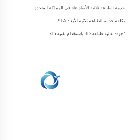
خدمة الطباعة ثلاثية الأبعاد sla في المملكة المتحدة
تكلفة خدمة الطباعة ثلاثية الأبعاد SLA
"جودة عالية طباعة 3D باستخدام تقنية sla
نحن ملتزمون بتوفير العملاء مع الطباعة SLA، SLS طباعة
النيلون، SLM الطباعة، CNC المعدات، مجموعة صغيرة
صناعة الأشكال المركبة الخدمات السريعة.