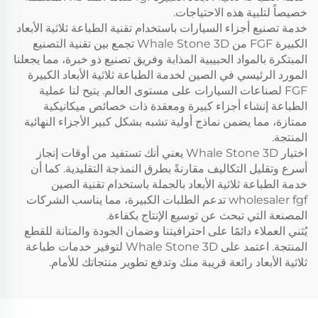
خصيصاً لتلبية هذه الاحتياجات.
خدمة تصنيع أجزاء السيارات باستخدام تقنية الطباعة ثلاثية الأبعاد
الكبيرة FGF من Whale Stone 3D تجمع بين تقنية التصنيع
المبتكرة بالمواد الحبيبية المذابة وفريق تصنيع ذو خبرة، مما يجعلنا
المورد الرئيسي في الصين لخدمة الطباعة ثلاثية الأبعاد الكبيرة
FGF لصناعات السيارات على مستوى العالم. يتيح لنا عملية
الطباعة إنشاء أجزاء كبيرة ومعقدة ذات خصائص ميكانيكية
ممتازة، مما يضمن نماذج أولية تشبه بشكل كبير الأجزاء النهائية
المنتجة.
اختيار Whale Stone 3D يعني أنك تستفيد من أوقات إنجاز
أسرع وتقليل التكاليف مقارنةً بطرق النمذجة التقليدية. كما أن
خدمة الطباعة ثلاثية الأبعاد بالجملة باستخدام تقنية الصين
wholesaler fgf تدعم الطلبات الكبيرة، مما يناسب الشركات
المصنعة التي تبحث عن توسيع الإنتاج بكفاءة.
يُثني العملاء دائمًا على احترافيتنا وضمان الجودة والمتانة للقطع
المنتجة. اعتمد على Whale Stone 3D لتوفير خدمات طباعة
ثلاثية الأبعاد رائعة قريبة منك وتدفع تطوير منتجاتك للأمام.