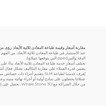
PLA SLA SLS SLM
FDM باستخدام ليزر
وتشغيل دقيق متضمنة
مقارنة أسعار وقيمة طباعة المعادن ثلاثية الأبعاد: رؤى من hale Stone 3D
الدقة والسpped التي يتوقعها عملاؤنا.
يضمن قدرة العملاء على مقارنة التكاليف بشكل فعال أثنا
يُعرف خدمتنا لطباعة SLM بتقديم أ
عملائنا يحصلون على نماذج أولية أو أجزاء نهائية متينة وعم
من خلال الشراكة مع Whale Stone 3D، تحصل على إمكانية الوصول إلى خدمة طباعة ثلاثية الأبعاد معدنية موثوقة تركز على رضا العملاء، وكفاءة التكلفة، والتفوق التقني.