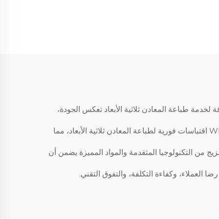
باعة
ية،
أبعاد
اثية الأبعاد، من المهم فهم التوازن بين السعر والقيمة. تقدم Whale Stone 3D أسعارًا شفافة لخدمة طباعة المعادن ثلاثية الأبعاد تعكس الجودة،
تختلف أسعار خدمة طباعة المعادن ثلاثية الأبعاد بناءً على عوامل مثل اختيار المادة، التعقيد، وحجم الإنتاج. توفر Whale Stone 3D اقتباسات فورية لطباعة المعادن ثلاثية الأبعاد، مما
هذه المزيج من التكنولوجيا المتقدمة والمواد المميزة يضمن أن