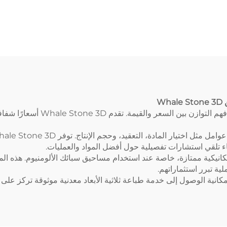
نموذج أولي، أجزاء ط
ثلاثية الأبعاد راتينج
خدمات طباعة ثلاثية ال
سريعة SLS/SLA
W
عند الاستثمار في طباعة المعادن ثل
ء تلقي استشارات تفصيلية حول أفضل المواد والعمليات.
جزاء ذات خصائص ميكانيكية ممتازة، خاصة عند استخدام مساحيق سبائك الألومنيوم. 
لية تبرر استثماراتهم.