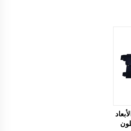
أبعاد
ABS نايلون