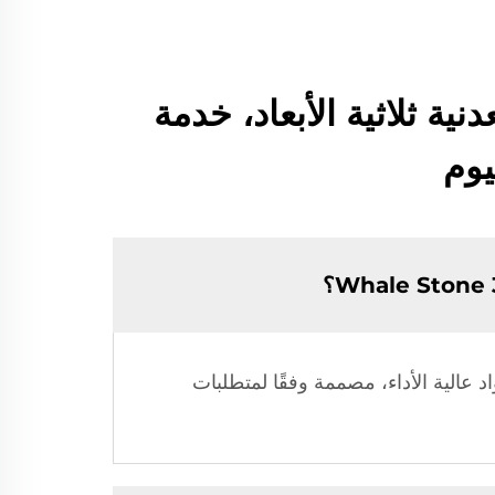
مة الطباعة المعدنية ثلاثية الأبعاد، خدمة
المعادن، بما في ذلك سبيكة الألمنيوم، والفولاذ المقاوم للصدأ، والتيتانيوم،以及其他 المواد عالية الأداء، مصممة وفقًا لمتطلبات