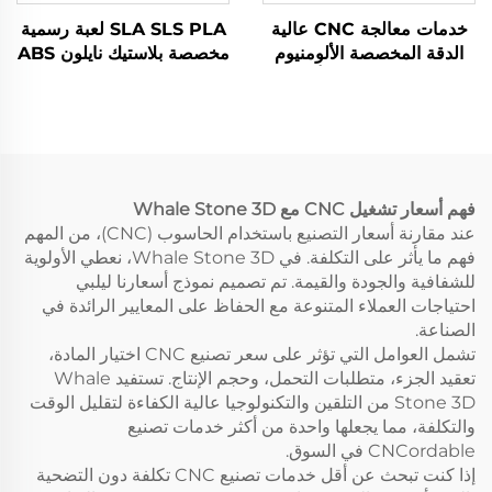
خدمات معالجة CNC عالية
SLA SLS PLA لعبة رسمية
الدقة المخصصة الألومنيوم
مخصصة بلاستيك نايلون ABS
الفولاذ المقاوم للصدأ الحفر
الراتنج PC 3D النموذج
النموذج السريع الأسلاك
السريع الطابعة الطابعة CNC
EDM التنقيب
خدمة التصنيع
فهم أسعار تشغيل CNC مع Whale Stone 3D
عند مقارنة أسعار التصنيع باستخدام الحاسوب (CNC)، من المهم
فهم ما يأثر على التكلفة. في Whale Stone 3D، نعطي الأولوية
للشفافية والجودة والقيمة. تم تصميم نموذج أسعارنا ليلبي
احتياجات العملاء المتنوعة مع الحفاظ على المعايير الرائدة في
الصناعة.
تشمل العوامل التي تؤثر على سعر تصنيع CNC اختيار المادة،
تعقيد الجزء، متطلبات التحمل، وحجم الإنتاج. تستفيد Whale
Stone 3D من التلقين والتكنولوجيا عالية الكفاءة لتقليل الوقت
والتكلفة، مما يجعلها واحدة من أكثر خدمات تصنيع
CNCordable في السوق.
إذا كنت تبحث عن أقل خدمات تصنيع CNC تكلفة دون التضحية