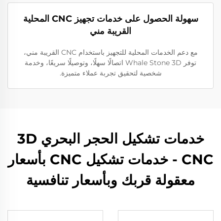
سهولة الحصول على خدمات تجهيز CNC المحلية
القريبة مني
مع دعم الخدمات المحلية للتجهيز باستخدام CNC القريبة مني،
توفر Whale Stone 3D اتصالًا سهلًا، وتوصيلًا سريعًا، وخدمة
شخصية لتحقيق تجربة عملاء متميزة.
خدمات تشكيل الحجر البحري 3D
CNC - خدمات تشكيل CNC بأسعار
معقولة قربك وبأسعار تنافسية