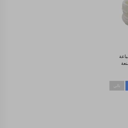
صة SLA 3D الطباعة
نعة
طباعة
تالي