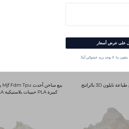
 على عرض أسعار
ثقون بنا. لا يوجد بريد عشوائي أبدًا.
نايلون 3D بالراتنج
بيع سا
كبيرة PLA حبيب
تخصيص قطع الطباعة D
الدقيق النموذج الأولي السريع