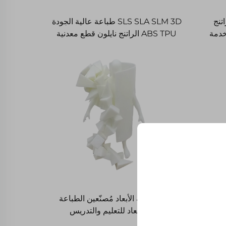
الجودة ABS الراتنج
SLS SLA SLM 3D طباعة عالية الجودة
ن قطع البلاستيك SLA SLS خدمة
ABS TPU الراتنج نايلون قطع معدنية
النموذج الأولية السريعة
باعة
طابعة ثلاثية الأبعاد مُصنّعين الطباعة
اثية
ثلاثية الأبعاد للتعليم والتدريس
الفن