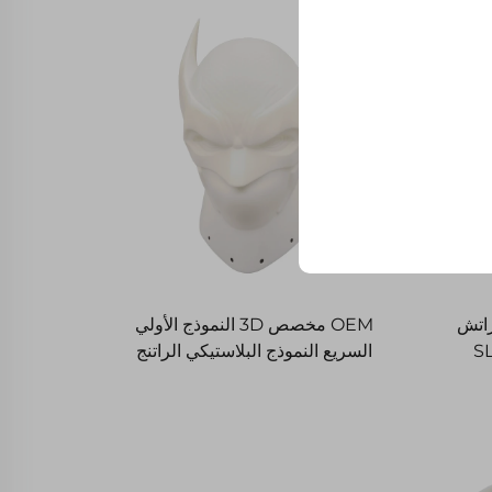
خن أحدث Mjf Fdm Tpu راتش
OEM مخصص 3D النموذج الأولي
ات بلاستيكية SLA
السريع النموذج البلاستيكي الراتنج
3 التصنيع
النحت للخدمات المعدنية الطباعة 3D
عالية الجودة