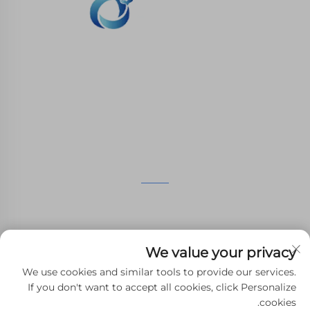
نحن ملتزمون بتوفير العملاء مع الطباعة SLA، SLS طباعة
النيلون، SLM الطباعة، CNC المعدات، مجموعة صغيرة
صناعة الأشكال المركبة الخدمات السريعة.
اتصل بنا
الطابق الرابع، 4483 شارع ووتشونغ، سوتشو، جيانغسو، الصين
+86-13962135848
We value your privacy
[email protected]
We use cookies and similar tools to provide our services.
If you don't want to accept all cookies, click Personalize
cookies.