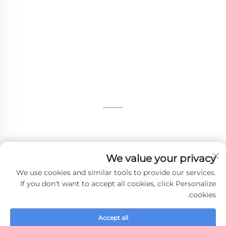
نحن ملتزمون بتوفير العملاء مع الطباعة SLA، SLS طباعة
النيلون، SLM الطباعة، CNC المعدات، مجموعة صغيرة
صناعة الأشكال المركبة الخدمات السريعة.
اتصل بنا
الطابق الرابع، 4483 شارع ووتشونغ، سوتشو، جيانغسو، الصين
+86-13962135848
We value your privacy
[email protected]
We use cookies and similar tools to provide our services.
If you don't want to accept all cookies, click Personalize
cookies.
حقوق النشر © 2024 WHALE STONE 3d جميع الحقوق محفوظة.
سياسة
Accept all
الخصوصية
-
مدونة