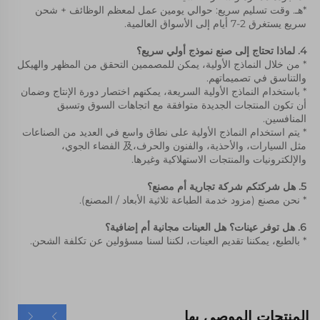
*هـ. وقت تسليم سريع: حوالي يومين عمل لمعظم الوظائف + شحن 
سريع يستغرق 2-7 أيام إلى الأسواق العالمية. 
4. لماذا تحتاج إلى صنع نموذج أولي سريع؟ 
* من خلال النماذج الأولية، يمكن للمصممين التحقق من المظهر والهيكل 
والتناسق في تصميماتهم. 
* باستخدام النماذج الأولية السريعة، يمكنهم اختصار دورة الإنتاج وضمان 
أن تكون المنتجات الجديدة متوافقة مع اتجاهات السوق وتسبق 
المنافسين. 
* يتم استخدام النماذج الأولية على نطاق واسع في العديد من الصناعات 
مثل السيارات، والأحذية، والفنون والحرف،及 الفضاء الجوي، 
والإلكترونيات والمنتجات الاستهلاكية وغيرها. 
5. هل شركتكم شركة تجارية أم مصنع؟ 
* نحن مصنع (مزود خدمة الطباعة ثلاثية الأبعاد / المصنع). 
6. هل توفر عينات؟ هل العينات مجانية أم إضافية؟ 
* بالطبع، يمكننا تقديم العينات، لكننا لسنا مسؤولين عن تكلفة الشحن. 
المنتجات الموصى بها