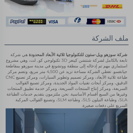
ملف الشركة
شركة سوزهو ويل-ستون للتكنولوجيا ثلاثية الأبعاد المحدودة 
هي شركة 
تابعة بالكامل لشركة شنتشن كينغز 3D تكنولوجي كو., لت، وهي مشروع 
استثماري مهم تم إدخاله إلى منطقة ووتشونغ في مدينة سوزهو بمقاطعة 
جيانغسو. تغطي الشركة مساحة تزيد عن 4,500 متر مربع، وتضم مركز 
طباعة ثلاثية الأبعاد، ومركز تصميم وتطوير السيارات، ومركز تصنيع CNC 
الدقيق، ومركز أبحاث تقنيات المواد الجديدة، ومركز تصنيع القوالب 
السريعة، ومركز إنتاج المنتجات السريعة، ومركز خدمة تطبيق المنتجات 
وغيرها من السبع أقسام الأساسية. نحن ملتزمون بتقديم خدمات الطباعة 
SLA، وطباعة النيلون SLS، وطباعة SLM، وتصنيع القوالب المركبة 
السريع على دفعات صغيرة. 