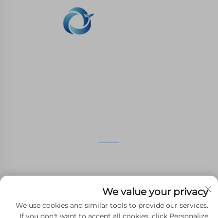
نحن ملتزمون بتوفير العملاء مع الطباعة SLA، SLS طباعة
النيلون، SLM الطباعة، CNC المعدات، مجموعة صغيرة
صناعة الأشكال المركبة الخدمات السريعة.
اتصل بنا
الطابق الرابع، 4483 شارع ووتشونغ، سوتشو، جيانغسو، الصين
+86-13962135848
We value your privacy
[email protected]
We use cookies and similar tools to provide our services.
If you don't want to accept all cookies, click Personalize