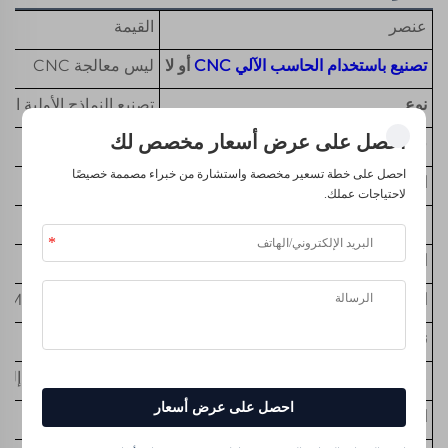
عنصر
القيمة
تصنيع باستخدام الحاسب الآلي CNC
أو لا
ليس معالجة CNC
نوع
تصنيع النماذج الأولية ال
احصل على عرض أسعار مخصص لك
قدرات المواد
PLA
احصل على خطة تسعير مخصصة واستشارة من خبراء مصممة خصيصًا
التصنيع الدقيق أو لا
التصنيع الدقيق
لاحتياجات عملك.
مكان المنشأ
الصين
اسم العلامة التجارية
Bambu Lab
العملية
الطباعة ثلاثية الأبعاد FDM
نوع
خدمات التشكيل
صيغة الرسم
STL STP IGS PRT إلخ
احصل على عرض أسعار
المعالجة السطحية
طلب العميل