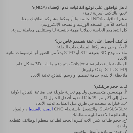
1. هل توافقون على توقيع اتفاقيات عدم الإفشاء (NDA)؟ 
*نعم، بالتأكيد. (سرية تامة) 
ندعم اتفاقيات NDA الخاصة بنا أو يمكننا مشاركة اتفاقيتك معنا. 
(متاحة كلاً في النسخة الورقية والنسخة الإلكترونية). 
كل التصاميم الخاصة بعملائنا مهمة بالنسبة لنا وستتلقى معاملة سرية. 
2. كيف أحصل على عينة بتصميم خاص بي؟ 
*أولاً، يرجى مشاركتنا الملفات ذات الصلة: 
ملف نموذج 3D بصيغة STL أو STEP بدلاً من الصور أو الرسومات ثنائية 
الأبعاد. 
للمطابقة باستخدام تقنية Polyjet، يتم دعم ملفات 3D بشكل عام 
(Obj، STL، STEP وغيرها). 
ملاحظة: لا نقدم خدمة تصميم أو رسم النماذج ثلاثية الأبعاد. 
3. ما حجم فريقكم؟ 
*أ. مهندسين متخصصين ولديهم تجربة طويلة في صناعة النماذج الأولية 
تصل إلى أكثر من 15 عامًا لتقديم أفضل الحلول لكم. 
*ب. خيارات متعددة في طرق مثل الطباعة ثلاثية الأبعاد 
SLA/SLS/SLM، والتشغيل باستخدام CNC 
الصب بالشفط 
، والمواد 
والمعالجة اللاحقة لتلبية متطلباتك. 
*ج. حجم طباعة كبير: آلات كبيرة الحجم لطباعة معظم الوظائف كقطعة 
واحدة. 
*د. جودة ممتازة وأسعار تنافسية. 