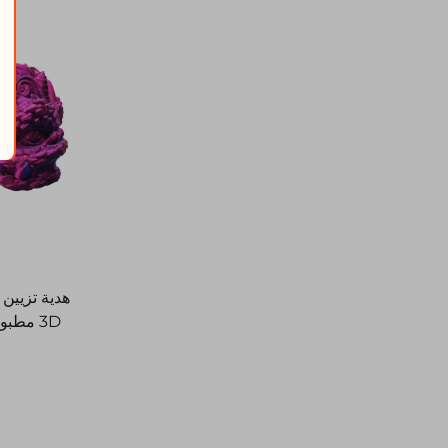
3D مطب
الهدايا ا