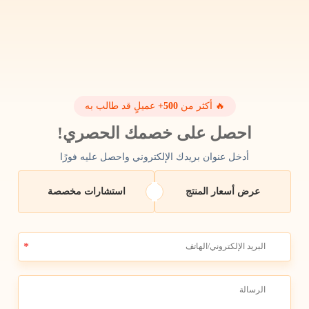
ص ألعاب تنين صيني قابل
الهيكل المهرس الطب
للحركة ومطبوعة بتقنية 3D عالية
المفصل المتحرك التفكيك 3d المطبوع
لجودة للأطفال
🔥 أكثر من
500+
عميلٍ قد طالب به
احصل على خصمك الحصري!
أدخل عنوان بريدك الإلكتروني واحصل عليه فورًا
عرض أسعار المنتج
استشارات مخصصة
 FDM
تزيين المنزل لليوم القدس لعبة 
رجل قبعة بلا وجه 3D مطبو
سطح المكتب اللطيفة