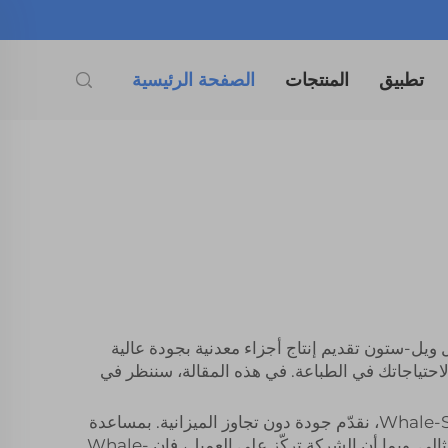
تطبيق
المنتجات
الصفحة الرئيسية
ويل-ستون تقديم إنتاج أجزاء معدنية بجودة عالية
احتياجاتك في الطباعة. في هذه المقالة، سننظر في
هناك أيضًا سعر الوحدة، وجودة الخدمة، ووقت التسليم عند البحث عن مورد لطباعة الأجزاء المعدنية. الجودة: في Whale-Stones، نقدّم جودة دون تجاوز الميزانية. بمساعدة
Whale-Stone، يمكن للشركات الاستفادة من خبرة متخصصة وتكنولوجيا رائدة لضمان طباعة أجزائها المعدنية بشكل مثالي. وبما أن الشركة تركّز على العميل، فإن Whale-