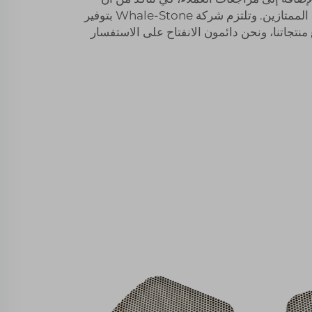
لديهم سجلًا حافلًا بالخدمة والمنتج الممتازين. وتلتزم شركة Whale-Stone بتوفير
بة 100٪ عن جميع منتجاتنا، ونحن دائمون الانفتاح على الاستفسار