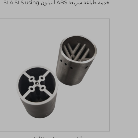
خدمة طباعة سريعة ABS النيلون SLA SLS using مادة راتنج ثل