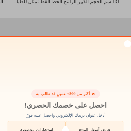
 والألومنيوم قطع معدنية مطبوعة ثلاثية الأبعاد
110 سم الحجم الكبير الراتنج الحظ القط تمثال للطباعة ثلاثية الأبعاد رش طلاء مع التصنيع الدقيق
جزاء معدنية مطبوعة بأسعار معقو
ة تحدث بشكل شائع أثناء طباعة المكونات المعدنية. إن الانحناء ه
 وللتغلب على ذلك، تقترح شركة ويل-ستون استخدام هياكل داعمة وت
ائي ضعيف من حيث القوة الفيزيائية. وتوصي ويل-ستون بتعديل درج
شكال. ومن خلال التغلب على أكثر التحديات شيوعاً في طباعة الأجز
كات من التركيز على تطوير منتجات عالية الجودة والامتثال للمعاي
🔥 أكثر من
500+
عميلٍ قد طالب به
احصل على خصمك الحصري!
-ستون تتماشى مع أحدث التقنيات الحديثة اليوم. وبفضل ظهور التصنيع
أرخص وأسرع للعمليات القديمة. وتستخدم ويل-ستون معدات متقدمة م
أدخل عنوان بريدك الإلكتروني واحصل عليه فورًا
جودة عالية تناسب التطبيقات المتقدمة. وقد غيرت هذه التطورات تما
والنفايات المادية.
عرض أسعار المنتج
استشارات مخصصة