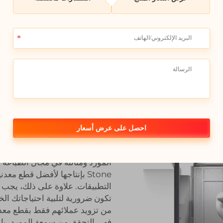
المشاكل الشائعة ف
المطبوعة وكيفية 
هناك بعض الأمور التي يجب أخذها ب
احصل على عرض أسعار
المطبوعة، بحيث يمكنك التأكد من
جودة على هذا
Stone بإنتاجها لأفضل قطع 
التطبيقات. علاوة على ذلك، يجب ت
تكون ضرورية لتلبية احتياجاتك الخ
من تزويد عملائهم فقط بقطع معدن
فهي التحقق من سمعة المورد، بالإ