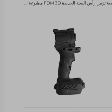
هدية تزيين رأس السنة الجديدة FDM 3D مطبوعة الصينية الرقص الأسد الهدايا المهنية التقليدية مهرجان