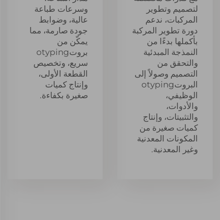
لتصميم وتطوير
وسرعات طباعة
المركبات، ندعم
عالية، وضوابط
دورة تطوير المركبة
جودة صارمة، مما
بأكملها بدءًا من
يمكّن من
النمذجة المبدئية
بروتotyping
والتحقق من
سريع، وتخصيص
التصميم وصولاً إلى
القطعة الأولى،
البروتotyping
وإنتاج كميات
الوظيفي،
صغيرة بكفاءة.
والأدوات،
والتثبيتات، وإنتاج
كميات صغيرة من
المكونات المعدنية
وغير المعدنية.