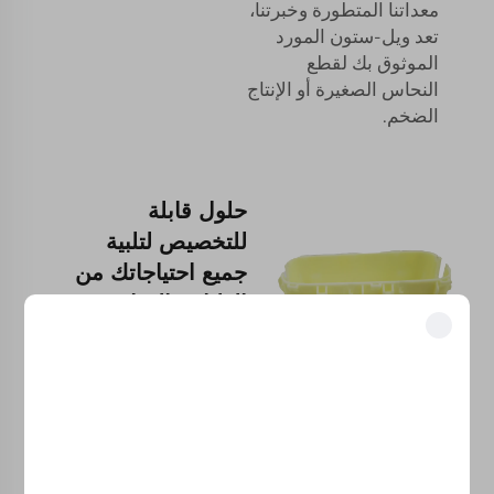
معداتنا المتطورة وخبرتنا،
تعد ويل-ستون المورد
الموثوق بك لقطع
النحاس الصغيرة أو الإنتاج
الضخم.
حلول قابلة
للتخصيص لتلبية
جميع احتياجاتك من
الطباعة النحاسية
في التصنيع الصناعي، من
فتح المزايا الحصرية
الضروري أن تكون
انضم إلى أكثر من 500 قيادي في الصناعة ممن حوّلوا أعمالهم باستخدام
المنتجات متينة وقوية قدر
حلولنا.
الإمكان.
الطباعة ثلاثية
الأبعاد بالنحاس من ويل-
ستون
يُعقَّد العملية بفضل
موثوق من قبل كبرى الشركات