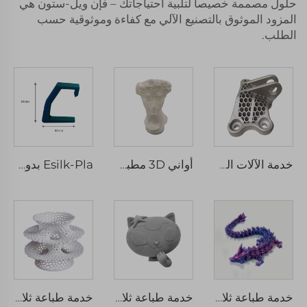
حلول مصممة خصيصاً لتلبية احتياجاتك – فإن ويل-ستون هي
المزود الموثوق بالتصنيع الآلي مع كفاءة وموثوقية حسب
الطلب.
خدمة الآلات الدقيقة المخصصة لألومنيوم مطحونة تحولت إلى نموذج سريع للأسلاك EDM Broaching الحفر مكون احتياطي
أواني 3D مطبوعة حديثة وابتكارية أواني زهور جافة لغرفة المعيشة ومكتب المكتب
Esilk-Pla بدون حفر مقاوم للماء حقيبة ظهر مكتبية钧 رابيد بروتوبايتنغ مايكرو ماشينينغ
خدمة طباعة ثلاثية الأبعاد مخصصة وفقًا لمواصفات العملاء نماذج تنين صيني في نيولون ABS شمع FDM تصنيع سريع مع معالجة دقيقة
خدمة طباعة ثلاثية الأبعاد عالية الجودة ومخصصة بأحجام كبيرة باستخدام مادة ABS الراتنجية SLA لطباعة نماذج كبيرة بسرعة
خدمة طباعة ثلاثية الأبعاد عالية الجودة باستخدام نيولون ABS TPU موديل راتينج ليزر نموذج سريع SLA SLS FDM SLM