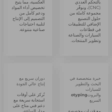
بالتحكم العددي
العكسية، مما يتيح
(CNC)، ونوفّر
تخصيص أداء المواد
مجموعة كاملة من
ودعم كامل من
حلول التصنيع
التصميم إلى الإنتاج
الإضافي للتطبيقات
لتلبية احتياجات
في قطاعات
صناعية متنوعة.
السيارات والصناعة
وتطوير المنتجات.
خبرة متخصصة في
دوران سريع مع
البحث والتطوير
إنتاج عالي الجودة
للسيارات
نُركز على أوقات
والبروتotyping
استجابة سريعة مع
السريع
دعم فني متاح على
مع قدرات مخصصة
مدار الساعة،