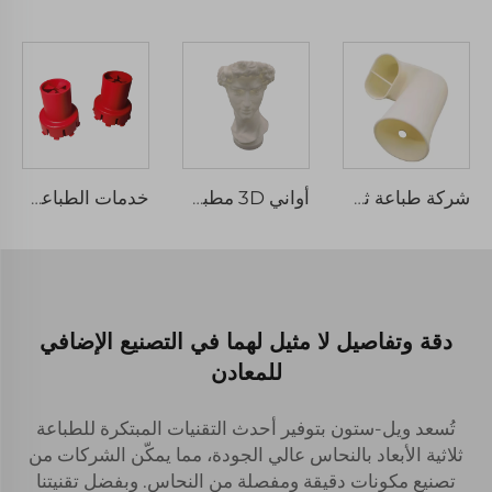
شركة طباعة ثلاثية الأبعاد المتخصصة منتجات نايلون SLS واسعة النطاق للتطبيقات الصناعية
أواني 3D مطبوعة حديثة وابتكارية أواني زهور جافة لغرفة المعيشة ومكتب المكتب
خدمات الطباعة ثلاثية الأبعاد عالية الجودة من الراتنج SLS المنتجات المطبوعة ثلاثيا الأبعاد النموذج الأول السريع النموذج الأول
دقة وتفاصيل لا مثيل لهما في التصنيع الإضافي
للمعادن
تُسعد ويل-ستون بتوفير أحدث التقنيات المبتكرة للطباعة
ثلاثية الأبعاد بالنحاس عالي الجودة، مما يمكّن الشركات من
تصنيع مكونات دقيقة ومفصلة من النحاس. وبفضل تقنيتنا