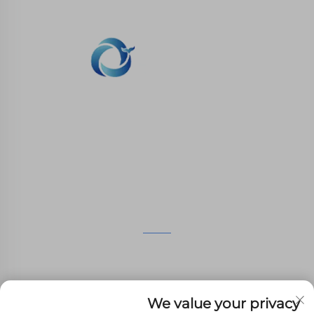
نحن ملتزمون بتوفير العملاء مع الطباعة SLA، SLS طباعة
النيلون، SLM الطباعة، CNC المعدات، مجموعة صغيرة
صناعة الأشكال المركبة الخدمات السريعة.
اتصل بنا
الطابق الرابع، 4483 شارع ووتشونغ، سوتشو، جيانغسو، الصين
+86-13962135848
We value your privacy