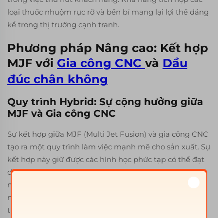
loại thuốc nhuộm rực rỡ và bền bỉ mang lại lợi thế đáng
kể trong thị trường cạnh tranh.
Phương pháp Nâng cao: Kết hợp
MJF với
Gia công CNC
và
Dầu
đúc chân không
Quy trình Hybrid: Sự cộng hưởng giữa
MJF và Gia công CNC
Sự kết hợp giữa MJF (Multi Jet Fusion) và gia công CNC
tạo ra một quy trình làm việc mạnh mẽ cho sản xuất. Sự
kết hợp này giữ được các hình học phức tạp có thể đạt
được với MJF trong khi giới thiệu độ chính xác và bề
mặt hoàn thiện tốt hơn do gia công CNC cung cấp. Các
ngành công nghiệp đang ngày càng tận dụng các quy
trình làm việc lai này để phát huy thế mạnh của cả hai