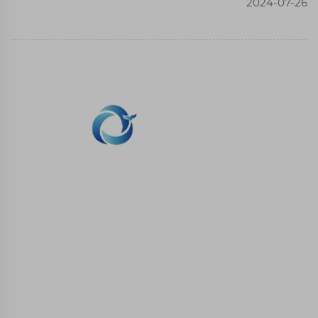
2024-07-26
Whale Stone 3D chúng tôi cam kết cung cấp
cho khách hàng với SLA in ấn, SLS in ấn
nylon, in ấn SLM, CNC gia công, lô nhỏ hợp
chất khuôn sản xuất nhanh dịch vụ.
LIÊN HỆ CHÚNG TÔI