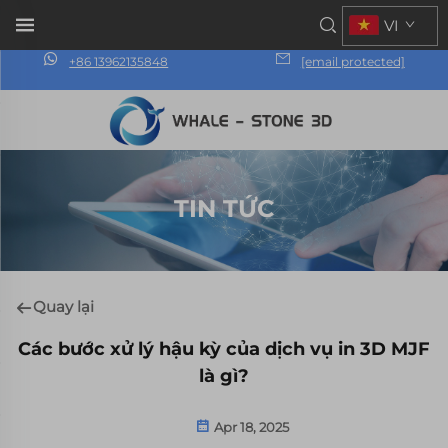
VI
+86 13962135848
[email protected]
TIN TỨC
Quay lại
Các bước xử lý hậu kỳ của dịch vụ in 3D MJF
là gì?
Apr 18, 2025