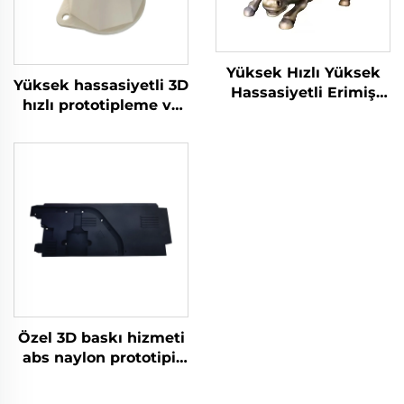
Yüksek Hızlı Yüksek
Yüksek hassasiyetli 3D
Hassasiyetli Erimiş
hızlı prototipleme ve
Granüler Fabrikasyon
baskı servisi alanları
3B Baskı Servisi Mikro
slm fdm lazer ve
İşlem Hızlı
mikro işleme dahil
Prototipleme
Özel 3D baskı hizmeti
abs naylon prototipi,
reçine 3D baskı
parçaları, sls/sla hızlı