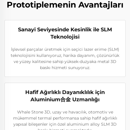
Prototiplemenin Avantajları
Sanayi Seviyesinde Kesinlik ile SLM
Teknolojisi
İşlevsel parçalar üretmek için seçici lazer erime (SLM)
teknolojisini kullanıyoruz, harika dayanım, çözünürlük
ve yüzey kalitesine sahip yüksek-duzyaka metal 3D
baskı hizmeti sunuyoruz.
Hafif Ağırlıklı Dayanıklılık için
Aluminium合金 Uzmanlığı
Whale Stone 3D, uzay ve havacılık, otomotiv ve
mükemmel termal performansa sahip hafif ağırlıklı
yapısal bileşenler için özel aluminium alloy SLM 3D