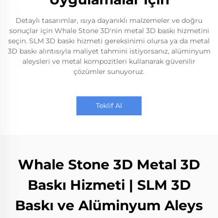
Detaylı tasarımlar, ısıya dayanıklı malzemeler ve doğru
sonuçlar için Whale Stone 3D'nin metal 3D baskı hizmetini
seçin. SLM 3D baskı hizmeti gereksinimi olursa ya da metal
3D baskı alıntısıyla maliyet tahmini istiyorsanız, alüminyum
aleysleri ve metal kompozitleri kullanarak güvenilir
çözümler sunuyoruz.
Teklif Al
Whale Stone 3D Metal 3D
Baskı Hizmeti | SLM 3D
Baskı ve Alüminyum Aleys