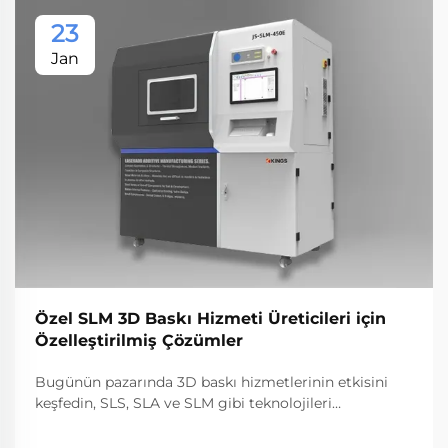
23
Jan
Özel SLM 3D Baskı Hizmeti Üreticileri için
Özelleştirilmiş Çözümler
Bugünün pazarında 3D baskı hizmetlerinin etkisini
keşfedin, SLS, SLA ve SLM gibi teknolojileri
vurgulayın. Faydaları, endüstri uygulamalarını ve en
iyi hizmet sağlayıcılarını keşfedin, eklemeli üretimdeki