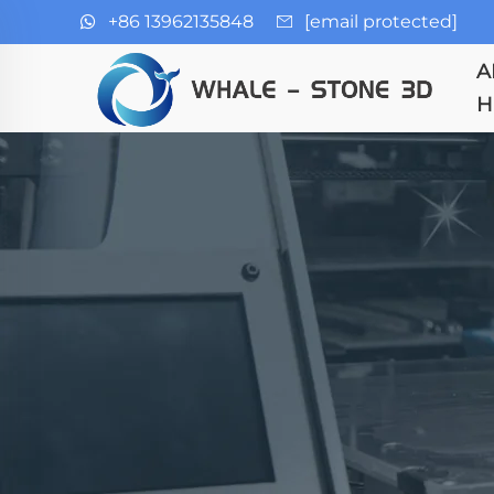
+86 13962135848
[email protected]
A
H