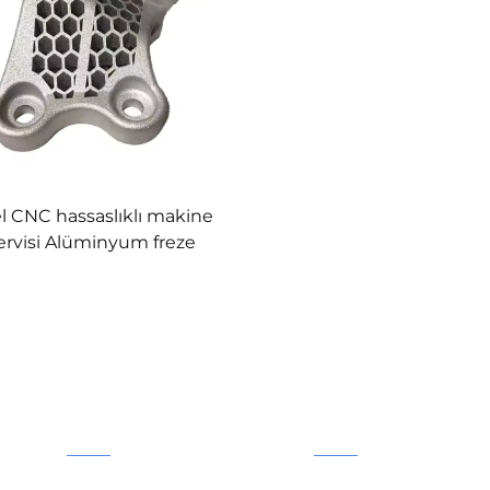
l CNC hassaslıklı makine
ervisi Alüminyum freze
dönüştürülmüş hızlı
prototipleme tel EDM
hing sondaj yedek bileşen
ÜRÜNLERIMIZ
HIZLI BAĞLANT