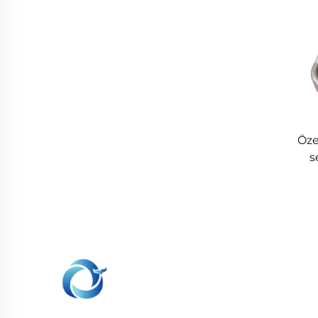
Öze
s
Broac