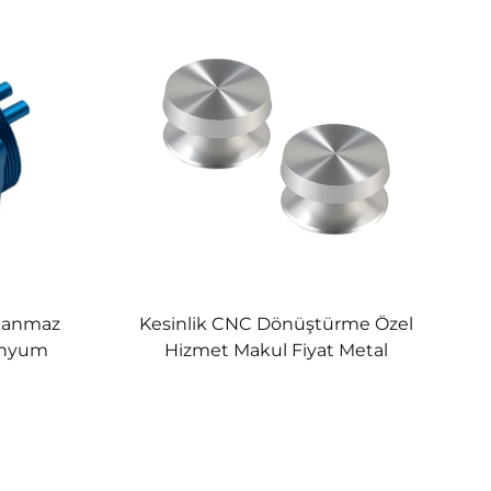
Hizmetleri
slanmaz
Kesinlik CNC Dönüştürme Özel
inyum
Hizmet Makul Fiyat Metal
r İçerilen
Bileşenler Özel Alüminyum
 EDM
Paslanmaz Çelik Buhurlama
Parçaları