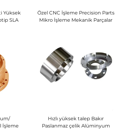
ti Yüksek
Özel CNC İşleme Precision Parts
totip SLA
Mikro İşleme Mekanik Parçalar
 Baskı
ve Üretim Hizmetleri
yum/
Hızlı yüksek talep Bakır
l İşleme
Paslanmaz çelik Alüminyum
timi
Küçük kütle Cnc İşleme