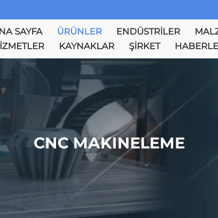
NA SAYFA
ÜRÜNLER
ENDÜSTRILER
MAL
IZMETLER
KAYNAKLAR
ŞIRKET
HABERL
CNC MAKINELEME