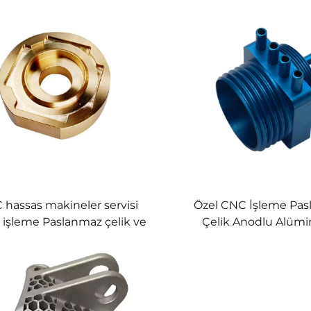
 hassas makineler servisi
Özel CNC İşleme Pa
 işleme Paslanmaz çelik ve
Çelik Anodlu Alüm
minyum parçaları freze ve
Parçalar Mikro Hizmetle
ştürülmüş yedek parçalar
Dökme Dürme Tel
sondaj türü
Broaching