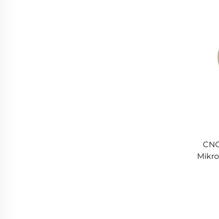
CNC
Mikro
alü
dönü