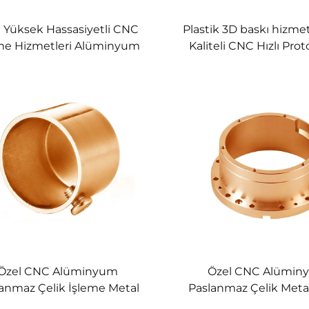
 Yüksek Hassasiyetli CNC
Plastik 3D baskı hizme
me Hizmetleri Alüminyum
Kaliteli CNC Hızlı Pro
anmaz Çelik Borlama Hızlı
SLS ABS PLA TPU 3D
Prototipleme Tel EDM
hizmeti
Broaching
Özel CNC Alüminyum
Özel CNC Alümin
anmaz Çelik İşleme Metal
Paslanmaz Çelik Meta
CNC Parçaları
Parçaları Kitle Üre