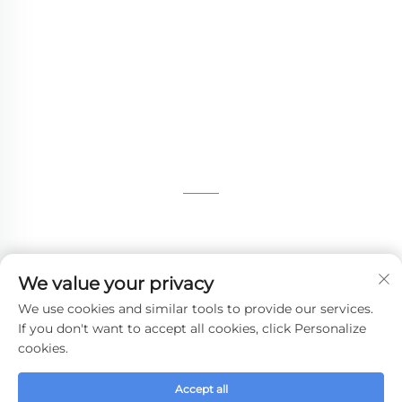
naylon baskı, SLM baskı, CNC işleme, küçük
parti bileşik kalıp hızlı üretim hizmetleri
sunmaya kararlıyız.
İLETIŞIME GEÇIN
4. kat, 4483 Wuzhong Bulvarı, Suzhou, Jiangsu, Çin
+86-13962135848
We value your privacy
[email protected]
We use cookies and similar tools to provide our services.
If you don't want to accept all cookies, click Personalize
cookies.
Telif Hakkı © 2024 WHALE STONE 3d Tüm Hakları Saklıdır.
Accept all
Gizlilik Politikası
-
Blog