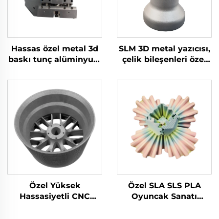
Hassas özel metal 3d
SLM 3D metal yazıcısı,
baskı tunç alüminyum
çelik bileşenleri özel
paslanmaz çelik freze
üretim için, CNC
dönüş parça cnc
işleme prototip parça
işleme merkezi hizmet
hizmeti
Özel Yüksek
Özel SLA SLS PLA
Hassasiyetli CNC
Oyuncak Sanatı
İşleme Hizmetleri
Plastik Naylon ABS
Alüminyum
Reçine PC 3D Hızlı