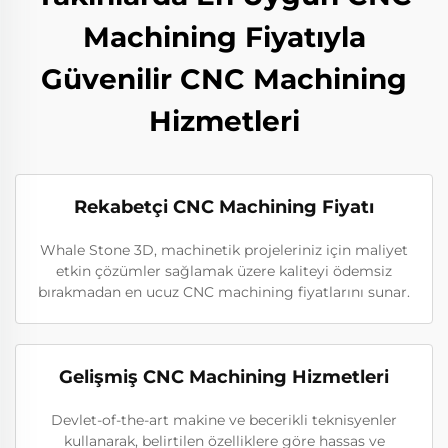
Machining Fiyatıyla
Güvenilir CNC Machining
Hizmetleri
Rekabetçi CNC Machining Fiyatı
Whale Stone 3D, machinetik projeleriniz için maliyet
etkin çözümler sağlamak üzere kaliteyi ödemsiz
bırakmadan en ucuz CNC machining fiyatlarını sunar.
Gelişmiş CNC Machining Hizmetleri
Devlet-of-the-art makine ve becerikli teknisyenler
kullanarak, belirtilen özelliklere göre hassas ve