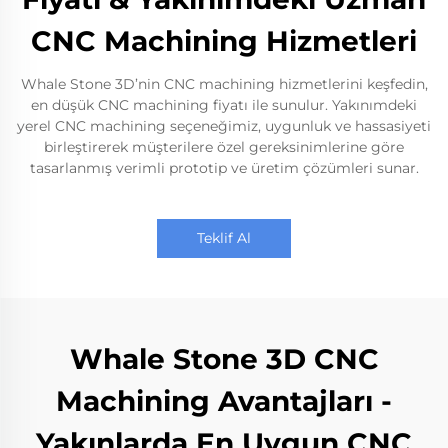
CNC Machining Hizmetleri
Whale Stone 3D’nin CNC machining hizmetlerini keşfedin,
en düşük CNC machining fiyatı ile sunulur. Yakınımdeki
yerel CNC machining seçeneğimiz, uygunluk ve hassasiyeti
birleştirerek müşterilere özel gereksinimlerine göre
tasarlanmış verimli prototip ve üretim çözümleri sunar.
Teklif Al
Whale Stone 3D CNC
Machining Avantajları -
Yakınlarda En Uygun CNC