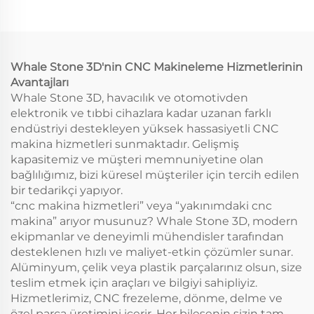
Paslanmaz Çelik
Prototipleme Model
Borlama Hızlı
Baskı CNC İşleme
Prototipleme Tel EDM
Hizmeti
Broaching
Whale Stone 3D'nin CNC Makineleme Hizmetlerinin
Avantajları
Whale Stone 3D, havacılık ve otomotivden
elektronik ve tıbbi cihazlara kadar uzanan farklı
endüstriyi destekleyen yüksek hassasiyetli CNC
makina hizmetleri sunmaktadır. Gelişmiş
kapasitemiz ve müşteri memnuniyetine olan
bağlılığımız, bizi küresel müşteriler için tercih edilen
bir tedarikçi yapıyor.
“cnc makina hizmetleri” veya “yakınımdaki cnc
makina” arıyor musunuz? Whale Stone 3D, modern
ekipmanlar ve deneyimli mühendisler tarafından
desteklenen hızlı ve maliyet-etkin çözümler sunar.
Alüminyum, çelik veya plastik parçalarınız olsun, size
teslim etmek için araçları ve bilgiyi sahipliyiz.
Hizmetlerimiz, CNC frezeleme, dönme, delme ve
özel parça üretimini içerir. Her bileşenin sizin tam