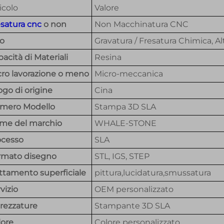
icolo
Valore
esatura cnc
o non
Non Macchinatura CNC
po
Gravatura / Fresatura Chimica, Al
acità di Materiali
Resina
cro lavorazione o meno
Micro-meccanica
go di origine
Cina
mero Modello
Stampa 3D SLA
me del marchio
WHALE-STONE
ocesso
SLA
rmato disegno
STL, IGS, STEP
ttamento superficiale
pittura,lucidatura,smussatura
vizio
OEM personalizzato
rezzature
Stampante 3D SLA
lore
Colore personalizzato