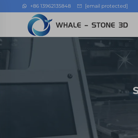
+86 13962135848
[email protected]