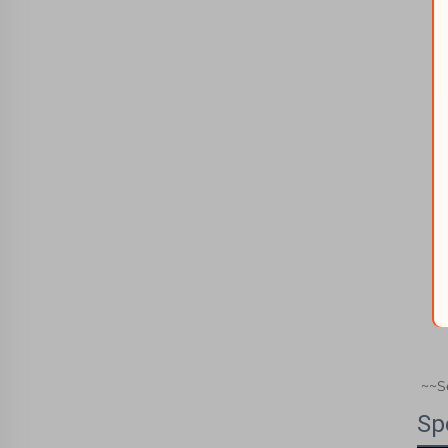
~~S
Sp