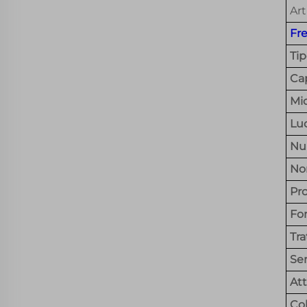
Art
Fr
Ti
Cap
Mi
Luo
Nu
No
Pr
Fo
Tra
Ser
Att
Co