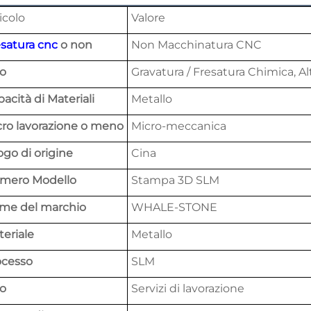
icolo
Valore
esatura cnc
o non
Non Macchinatura CNC
po
Gravatura / Fresatura Chimica, Al
acità di Materiali
Metallo
cro lavorazione o meno
Micro-meccanica
go di origine
Cina
mero Modello
Stampa 3D SLM
me del marchio
WHALE-STONE
eriale
Metallo
ocesso
SLM
po
Servizi di lavorazione