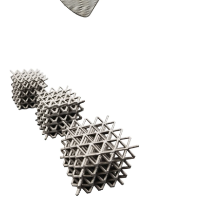
🔥 Più di
500+
clienti l'hanno richiesto
Ottieni il tuo sconto esclusivo!
Lascia il tuo indirizzo email e ricevilo immediatamente
Preventivo del prodotto
Consulenza personalizzata