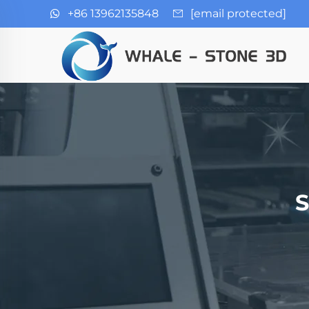
+86 13962135848
[email protected]
S