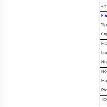
Art
Fr
Ti
Cap
Mi
Luo
Nu
No
Mat
Pr
Ti