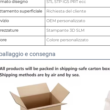
rmato disegno
STL STP IGS PRT ecc
ttamento superficiale
Richiesta del cliente
vizio
OEM personalizzato
rezzature
Stampante 3D SLM
lore
Colore personalizzato
ballaggio e consegna