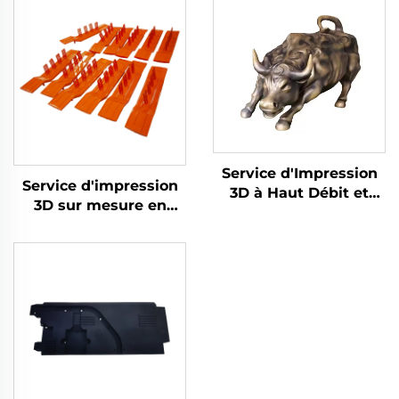
Service d'Impression
Service d'impression
3D à Haut Débit et
3D sur mesure en
Haute Précision par
résine Matériaux
Fabrication Fused
haute résistance
Granular Usinage
Prototypage rapide
Micro pour
SLA Produits
Prototypage Rapide
d'impression 3D en
résine