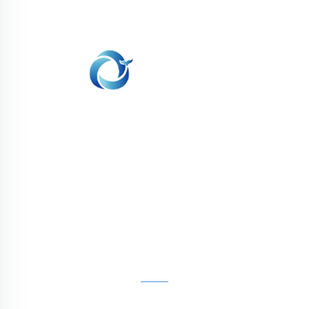
WHALE STONE 3d Nous nous engageons à
fournir aux clients des services d'impression
SLA, impression nylon SLS, impression SLM,
usinage CNC, fabrication rapide de moules
composites en petites séries.
CONTACTEZ-NOUS
4ème étage, 4483 Wuzhong Avenue, Suzhou, Jiangsu,