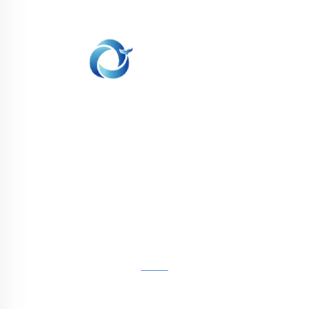
WHALE STONE 3d Nous nous engageons à
fournir aux clients des services d'impression
SLA, impression nylon SLS, impression SLM,
usinage CNC, fabrication rapide de moules
composites en petites séries.
CONTACTEZ-NOUS
4ème étage, 4483 Wuzhong Avenue, Suzhou, Jiangsu,