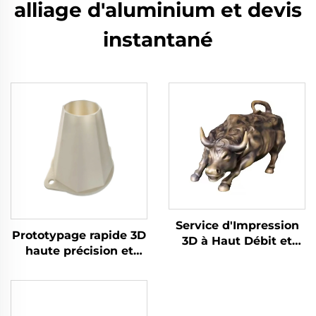
alliage d'aluminium et devis
instantané
Service d'Impression
Prototypage rapide 3D
3D à Haut Débit et
haute précision et
Haute Précision par
service d'impression
Fabrication Fused
PLA SLA SLS SLM FDM
Granular Usinage
Laser et micro-usinage
Micro pour
inclus