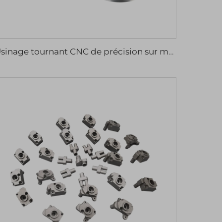
Usinage tournant CNC de précision sur mesure, prix raisonnable, pièces métalliques en aluminium et acier inoxydable customisées, perçage