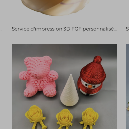
aisage, tournage, fil électro-érosion, alésage, pièces de rechange
Service d'impression 3D FGF personnalisé avec une haute précision pour le prototypage rapide industriel et la micro-usinage