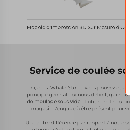
Modèle d'Impression 3D Sur Mesure d'Oeuvres d'Art Fabricants d'Impression 3D pour l'Éducation et l'
Service de coulée so
Ici, chez Whale-Stone, vous pouvez être as
principe général qui nous définit, qui nous
de moulage sous vide
et obtenez-le du pr
magasin s'engage à être présent pour vou
Une autre différence par rapport à notre se
le temps c'est de l'argent, et nous nous 