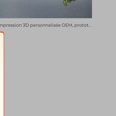
Impression 3D personnalisée OEM, prototype rapide en résine transparente SLA DLP, pièces en plastique transparent