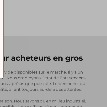
our acheteurs en gros
s vide disponibles sur le marché. Il y a un
té. Nous employons l' état de l' art
services
aussi précis que possible. Le personnel du
té, allant toujours au-delà des attentes.
raison. Nous savons qu'en milieu industriel,
 possible. Notre efficacité nous permet de