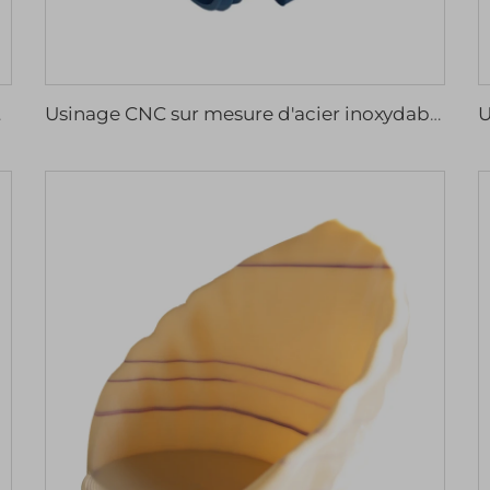
, type de perçage
Usinage CNC sur mesure d'acier inoxydable et d'aluminium anodisé, services micro-inclus de fraisage, perçage, fil électro-érosion, rainurage