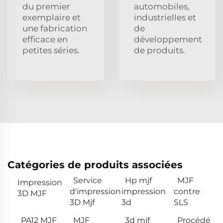
du premier
automobiles,
exemplaire et
industrielles et
une fabrication
de
efficace en
développement
petites séries.
de produits.
Catégories de produits associées
Service
Hp mjf
MJF
Impression
d'impression
impression
contre
3D MJF
3D Mjf
3d
SLS
PA12 MJF
MJF
3d mjf
Procédé