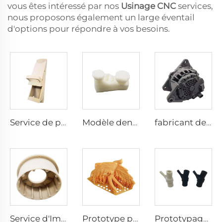
vous êtes intéressé par nos
Usinage CNC
services,
nous proposons également un large éventail
d'options pour répondre à vos besoins.
Service de prototypage rapide SLS 3D en nylon sur mesure Production d'échantillons par micro-usinage
Modèle dentaire personnalisé imprimé en 3D en résine photosensible de qualité SLA Typodont Usinage laser
fabricant de modèles de pièces imprimées en 3D par impression 3D SLS HP MJF TPU PA12 Nylon ABS pour prototypes avec moulage sous vide
Service d'Impression 3D SLA SLS SLM MJF à Haute Précision / Services d'Impression 3D sur Mesure en Résine ABS
Prototype personnalisé chinois 3D Prototypage rapide SLS & SLA Cire rouge LCD Services d'impression 3D
Prototypage rapide d'impression 3D en résine SLA SLS ABS Nylon sur mesure par des fabricants de prototypes en plastique