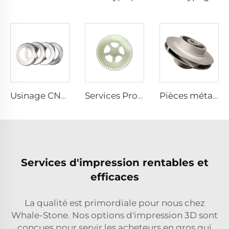
Usinage CNC sur mesure Pièces de précision Usinage micro Pièces mécaniques et services de fabrication
Services Professionnels de Moulage sous Vide Prototypes Rapides Moules Silicone 3D Abordables Production en Petite Série
Pièces métalliques imprimées en 3D sur mesure avec une haute précision, composants en acier inoxydable d'impeller de pompe à eau
Services d'impression rentables et
efficaces
La qualité est primordiale pour nous chez
Whale-Stone. Nos options d'impression 3D sont
conçues pour servir les acheteurs en gros qui