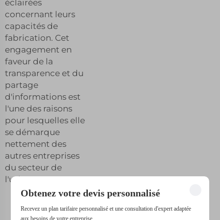
éclairées
concernant leurs
capacités de
fabrication. Cet
engagement en
faveur de la
transparence et du
partage
d'informations est
l'une des raisons
pour lesquelles elle
se démarque
nettement des
autres entreprises
du secteur de
l'usinage CNC.
Obtenez votre devis personnalisé
Recevez un plan tarifaire personnalisé et une consultation d'expert adaptée
aux besoins de votre entreprise.