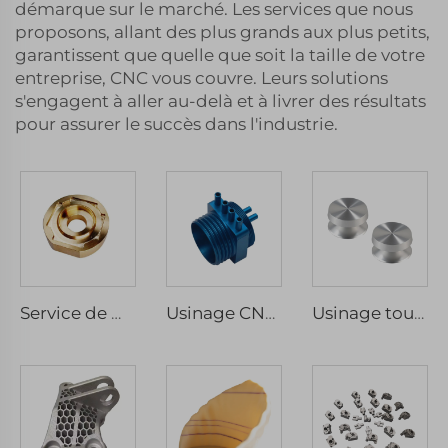
démarque sur le marché. Les services que nous
proposons, allant des plus grands aux plus petits,
garantissent que quelle que soit la taille de votre
entreprise, CNC vous couvre. Leurs solutions
s'engagent à aller au-delà et à livrer des résultats
pour assurer le succès dans l'industrie.
Service de mécanique de précision CNC, usinage micro-précis d'acier inoxydable et d'aluminium, pièces fraisées et tournées, composants de rechange, type de perçage
Usinage CNC sur mesure d'acier inoxydable et d'aluminium anodisé, services micro-inclus de fraisage, perçage, fil électro-érosion, rainurage
Usinage tournant CNC de précision sur mesure, prix raisonnable, pièces métalliques en aluminium et acier inoxydable customisées, perçage