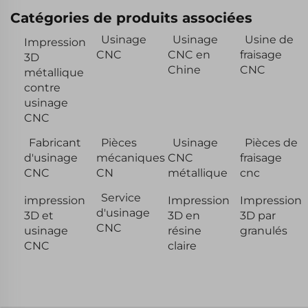
Catégories de produits associées
Usinage
Usinage
Usine de
Impression
CNC
CNC en
fraisage
3D
Chine
CNC
métallique
contre
usinage
CNC
Fabricant
Pièces
Usinage
Pièces de
d'usinage
mécaniques
CNC
fraisage
CNC
CN
métallique
cnc
Service
impression
Impression
Impression
d'usinage
3D et
3D en
3D par
CNC
usinage
résine
granulés
CNC
claire