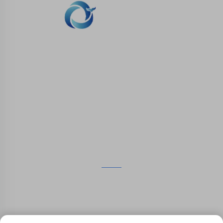
WHALE STONE 3d Nous nous engageons à
fournir aux clients des services d'impression
SLA, impression nylon SLS, impression SLM,
usinage CNC, fabrication rapide de moules
composites en petites séries.
CONTACTEZ-NOUS
4ème étage, 4483 Wuzhong Avenue, Suzhou, Jiangsu,
Chine
+86-13962135848