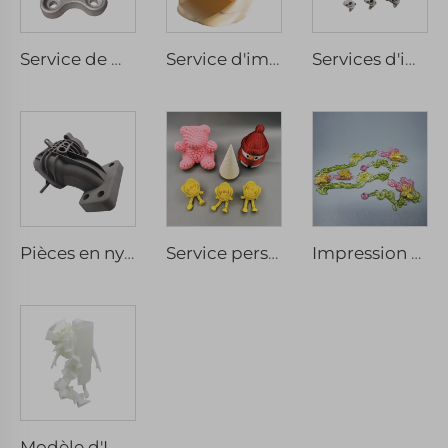
Service de mécanique de précision CNC sur mesure en aluminium, fraisage, tournage, fil électro-érosion, alésage, pièces de rechange
Service d'impression 3D FGF personnalisé avec une haute précision pour le prototypage rapide industriel et la micro-usinage
Services d'impression 3D métallique SLM sur mesure en acier inoxydable et alliages d'aluminium de haute qualité pour le prototypage rapide
Pièces en nylon PA6 3D imprimées de haute qualité, services de prototypage rapide SLS
Service personnalisé d'impression 3D en PLA, cadeaux en impression 3D, ABS, PLA, PETG, TPU
Impression 3D personnalisée OEM, prototype rapide en résine transparente SLA DLP, pièces en plastique transparent
Modèle d'Impression 3D Sur Mesure d'Oeuvres d'Art Fabricants d'Impression 3D pour l'Éducation et l'Enseignement