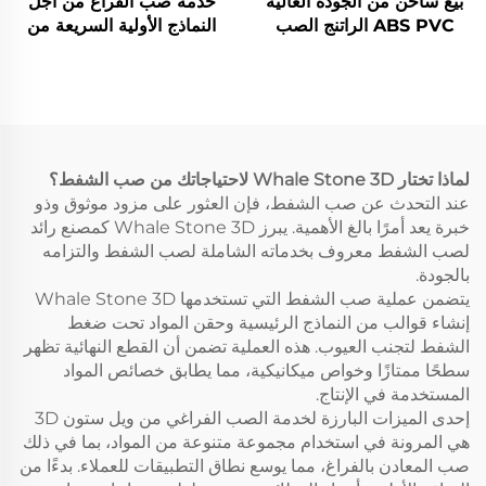
بيع ساخن من الجودة العالية
خدمة صب الفراغ من أجل
ABS PVC الراتنج الصب
النماذج الأولية السريعة من
الفراغ لأجزاء النموذج
مطاط ABS عالي الجودة
لماذا تختار Whale Stone 3D لاحتياجاتك من صب الشفط؟
عند التحدث عن صب الشفط، فإن العثور على مزود موثوق وذو
خبرة يعد أمرًا بالغ الأهمية. يبرز Whale Stone 3D كمصنع رائد
لصب الشفط معروف بخدماته الشاملة لصب الشفط والتزامه
بالجودة.
يتضمن عملية صب الشفط التي تستخدمها Whale Stone 3D
إنشاء قوالب من النماذج الرئيسية وحقن المواد تحت ضغط
الشفط لتجنب العيوب. هذه العملية تضمن أن القطع النهائية تظهر
سطحًا ممتازًا وخواص ميكانيكية، مما يطابق خصائص المواد
المستخدمة في الإنتاج.
إحدى الميزات البارزة لخدمة الصب الفراغي من ويل ستون 3D
هي المرونة في استخدام مجموعة متنوعة من المواد، بما في ذلك
صب المعادن بالفراغ، مما يوسع نطاق التطبيقات للعملاء. بدءًا من