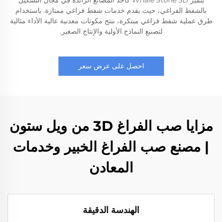
يتميز Whale Stone 3D كأحد المصانع الرائدة في مجال التشكيل
بالشفط الفراغي، حيث يقدم خدمات شفط فراغي ممتازة. باستخدام
طرق عملية شفط فراغي مبتكرة، ننتج مكونات معدنية عالية الأداء مثالية
لتصنيع النماذج الأولية والإنتاج الصغير.
احصل على عرض سعر
مزايا صب الفراغ 3D من ويل ستون
| مصنع صب الفراغ الخبير وخدمات
المعادن
الهندسة الدقيقة