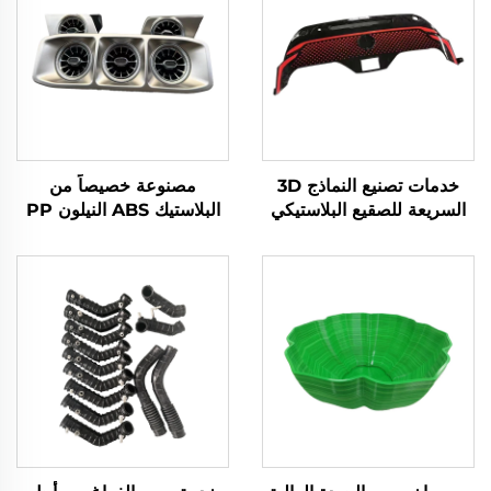
خدمات تصنيع النماذج 3D
مصنوعة خصيصاً من
السريعة للصقيع البلاستيكي
البلاستيك ABS النيلون PP
السيليكوني المخصص مع
POM الراتنج النموذج الأولي
أوريثان ABS
السريع المصنع القذف الفراغ
الخدمات العفن السيليكون