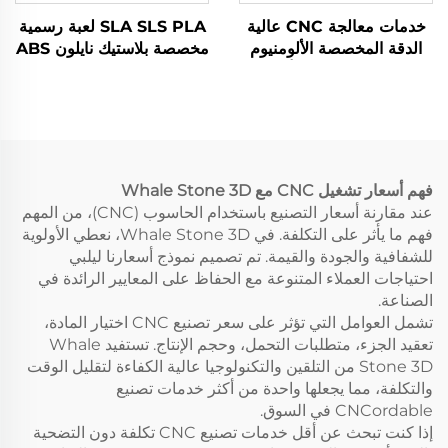
خدمات معالجة CNC عالية
SLA SLS PLA لعبة رسمية
الدقة المخصصة الألومنيوم
مخصصة بلاستيك نايلون ABS
الفولاذ المقاوم للصدأ الحفر
الراتنج PC 3D النموذج
النموذج السريع الأسلاك
السريع الطابعة الطابعة CNC
EDM التنقيب
خدمة التصنيع
فهم أسعار تشغيل CNC مع Whale Stone 3D
عند مقارنة أسعار التصنيع باستخدام الحاسوب (CNC)، من المهم
فهم ما يأثر على التكلفة. في Whale Stone 3D، نعطي الأولوية
للشفافية والجودة والقيمة. تم تصميم نموذج أسعارنا ليلبي
احتياجات العملاء المتنوعة مع الحفاظ على المعايير الرائدة في
الصناعة.
تشمل العوامل التي تؤثر على سعر تصنيع CNC اختيار المادة،
تعقيد الجزء، متطلبات التحمل، وحجم الإنتاج. تستفيد Whale
Stone 3D من التلقين والتكنولوجيا عالية الكفاءة لتقليل الوقت
والتكلفة، مما يجعلها واحدة من أكثر خدمات تصنيع
CNCordable في السوق.
إذا كنت تبحث عن أقل خدمات تصنيع CNC تكلفة دون التضحية