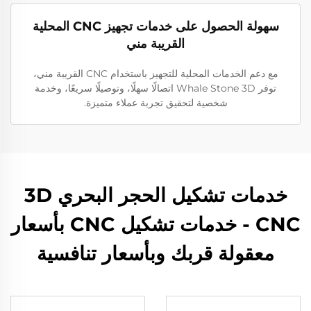
سهولة الحصول على خدمات تجهيز CNC المحلية
القريبة مني
مع دعم الخدمات المحلية للتجهيز باستخدام CNC القريبة مني،
توفر Whale Stone 3D اتصالًا سهلًا، وتوصيلًا سريعًا، وخدمة
شخصية لتحقيق تجربة عملاء متميزة.
خدمات تشكيل الحجر البحري 3D
CNC - خدمات تشكيل CNC بأسعار
معقولة قربك وبأسعار تنافسية