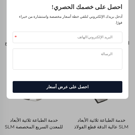
احصل على خصمك الحصري!
أدخل بريدك الإلكتروني لتلقي خطة أسعار مخصصة واستشارة من خبراء
فورًا.
خدمات النموذج السريع للجزء
SLS SLA SLM 3D طباعة
البيضاء من النيلون البلاستيكي
عالية الجودة ABS TPU الراتنج
المطبوعة ثلاثياً من SLS
نايلون قطع معدنية النموذج
الأولية السريعة
احصل على عرض أسعار
خدمة الطباعة ثلاثية الأبعاد
خدمة الطباعة ثلاثية الأبعاد
SLM عالية الدقة قطع الفولاذ
للمعدن السريع المخصصة SLM
المقاوم للصدأ المصنوعة
شركات الطباعة ثلاثية الأبعاد