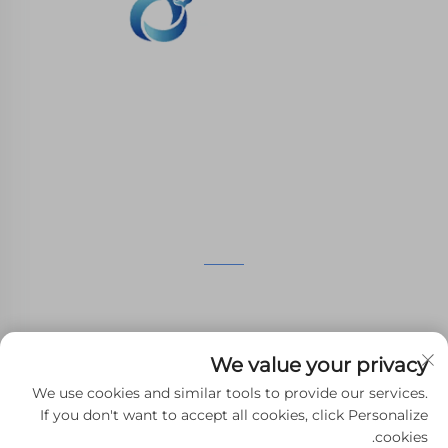
نحن ملتزمون بتوفير العملاء مع الطباعة SLA، SLS طباعة
النيلون، SLM الطباعة، CNC المعدات، مجموعة صغيرة
صناعة الأشكال المركبة الخدمات السريعة.
اتصل بنا
الطابق الرابع، 4483 شارع ووتشونغ، سوتشو، جيانغسو، الصين
+86-13962135848
We value your privacy
[email protected]
We use cookies and similar tools to provide our services.
If you don't want to accept all cookies, click Personalize
cookies.