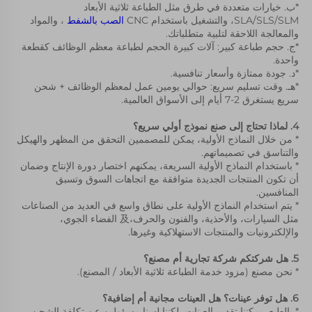
*ب. خيارات متعددة في طرق مثل الطباعة ثلاثية الأبعاد 
SLA/SLS/SLM، والتشغيل باستخدام CNC 
الصب بالشفط 
، والمواد 
والمعالجة اللاحقة لتلبية متطلباتك. 
*ج. حجم طباعة كبير: آلات كبيرة الحجم لطباعة معظم الوظائف كقطعة 
واحدة. 
*د. جودة ممتازة وأسعار تنافسية. 
*هـ. وقت تسليم سريع: حوالي يومين عمل لمعظم الوظائف + شحن 
سريع يستغرق 2-7 أيام إلى الأسواق العالمية. 
4. لماذا تحتاج إلى صنع نموذج أولي سريع؟ 
* من خلال النماذج الأولية، يمكن للمصممين التحقق من المظهر والهيكل 
والتناسق في تصميماتهم. 
* باستخدام النماذج الأولية السريعة، يمكنهم اختصار دورة الإنتاج وضمان 
أن تكون المنتجات الجديدة متوافقة مع اتجاهات السوق وتسبق 
المنافسين. 
* يتم استخدام النماذج الأولية على نطاق واسع في العديد من الصناعات 
مثل السيارات، والأحذية، والفنون والحرف،及 الفضاء الجوي، 
والإلكترونيات والمنتجات الاستهلاكية وغيرها. 
5. هل شركتكم شركة تجارية أم مصنع؟ 
* نحن مصنع (مزود خدمة الطباعة ثلاثية الأبعاد / المصنع). 
6. هل توفر عينات؟ هل العينات مجانية أم إضافية؟ 
* بالطبع، يمكننا تقديم العينات، لكننا لسنا مسؤولين عن تكلفة الشحن. 