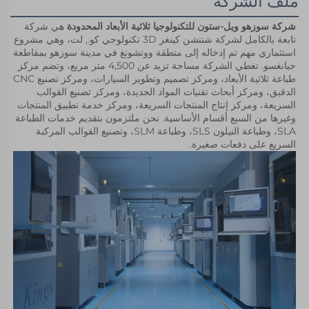
ملف الشركة
شركة سوزهو ويل-ستون للتكنولوجيا ثلاثية الأبعاد المحدودة 
هي شركة 
تابعة بالكامل لشركة شنتشن كينغز 3D تكنولوجي كو., لت، وهي مشروع 
استثماري مهم تم إدخاله إلى منطقة ووتشونغ في مدينة سوزهو بمقاطعة 
جيانغسو. تغطي الشركة مساحة تزيد عن 4,500 متر مربع، وتضم مركز 
طباعة ثلاثية الأبعاد، ومركز تصميم وتطوير السيارات، ومركز تصنيع CNC 
الدقيق، ومركز أبحاث تقنيات المواد الجديدة، ومركز تصنيع القوالب 
السريعة، ومركز إنتاج المنتجات السريعة، ومركز خدمة تطبيق المنتجات 
وغيرها من السبع أقسام الأساسية. نحن ملتزمون بتقديم خدمات الطباعة 
SLA، وطباعة النيلون SLS، وطباعة SLM، وتصنيع القوالب المركبة 
السريع على دفعات صغيرة. 