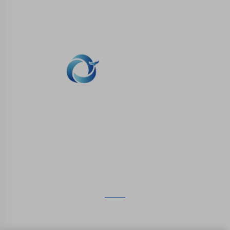
مطبوعة ثلاثية الأبعاد
نحن ملتزمون بتوفير العملاء مع الطباعة SLA، SLS طباعة
النيلون، SLM الطباعة، CNC المعدات، مجموعة صغيرة
صناعة الأشكال المركبة الخدمات السريعة.
اتصل بنا
الطابق الرابع، 4483 شارع ووتشونغ، سوتشو، جيانغسو، الصين