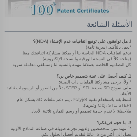
الأسئلة الشائعة
1. هل توافقون على توقيع اتفاقيات عدم الإفشاء (NDA)؟ 
*نعم، بالتأكيد. (سرية تامة) 
ندعم اتفاقيات NDA الخاصة بنا أو يمكننا مشاركة اتفاقيتك معنا. 
(متاحة كلاً في النسخة الورقية والنسخة الإلكترونية). 
كل التصاميم الخاصة بعملائنا مهمة بالنسبة لنا وستتلقى معاملة سرية. 
2. كيف أحصل على عينة بتصميم خاص بي؟ 
*أولاً، يرجى مشاركتنا الملفات ذات الصلة: 
ملف نموذج 3D بصيغة STL أو STEP بدلاً من الصور أو الرسومات ثنائية 
الأبعاد. 
للمطابقة باستخدام تقنية Polyjet، يتم دعم ملفات 3D بشكل عام 
(Obj، STL، STEP وغيرها). 
ملاحظة: لا نقدم خدمة تصميم أو رسم النماذج ثلاثية الأبعاد. 
3. ما حجم فريقكم؟ 
*أ. مهندسين متخصصين ولديهم تجربة طويلة في صناعة النماذج الأولية 
تصل إلى أكثر من 15 عامًا لتقديم أفضل الحلول لكم. 